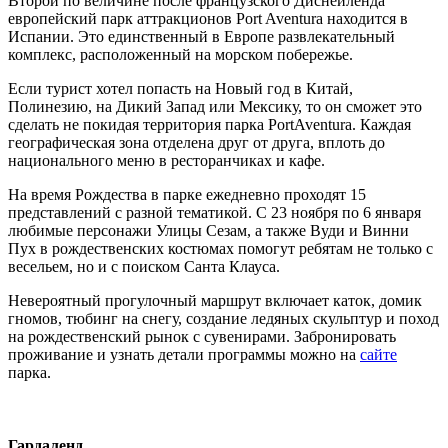
Второй по величине после французского Диснейленда
европейский парк аттракционов Port Aventura находится в
Испании. Это единственный в Европе развлекательный
комплекс, расположенный на морском побережье.
Если турист хотел попасть на Новый год в Китай,
Полинезию, на Дикий Запад или Мексику, то он сможет это
сделать не покидая территория парка PortAventura. Каждая
географическая зона отделена друг от друга, вплоть до
национального меню в ресторанчиках и кафе.
На время Рождества в парке ежедневно проходят 15
представлений с разной тематикой. С 23 ноября по 6 января
любимые персонажи Улицы Сезам, а также Вуди и Винни
Пух в рождественских костюмах помогут ребятам не только с
весельем, но и с поиском Санта Клауса.
Невероятный прогулочный маршрут включает каток, домик
гномов, тюбинг на снегу, создание ледяных скульптур и поход
на рождественский рынок с сувенирами. Забронировать
проживание и узнать детали программы можно на
сайте
парка.
Гардаленд