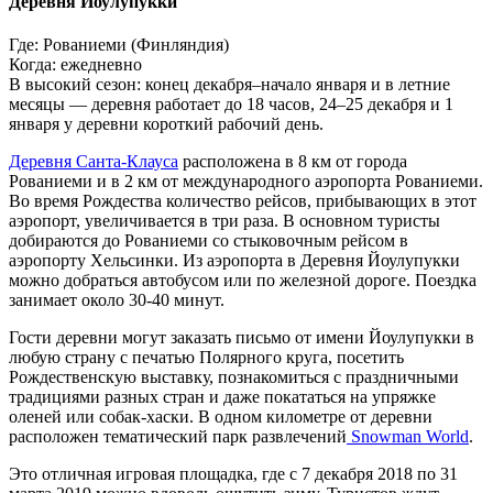
Деревня Йоулупукки
Где: Рованиеми (Финляндия)
Когда: ежедневно
В высокий сезон: конец декабря–начало января и в летние
месяцы — деревня работает до 18 часов, 24–25 декабря и 1
января у деревни короткий рабочий день.
Деревня Санта-Клауса
расположена в 8 км от города
Рованиеми и в 2 км от международного аэропорта Рованиеми.
Во время Рождества количество рейсов, прибывающих в этот
аэропорт, увеличивается в три раза. В основном туристы
добираются до Рованиеми со стыковочным рейсом в
аэропорту Хельсинки. Из аэропорта в Деревня Йоулупукки
можно добраться автобусом или по железной дороге. Поездка
занимает около 30-40 минут.
Гости деревни могут заказать письмо от имени Йоулупукки в
любую страну с печатью Полярного круга, посетить
Рождественскую выставку, познакомиться с праздничными
традициями разных стран и даже покататься на упряжке
оленей или собак-хаски. В одном километре от деревни
расположен тематический парк развлечений
Snowman World
.
Это отличная игровая площадка, где с 7 декабря 2018 по 31