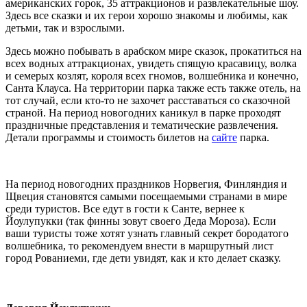
американских горок, 35 аттракционов и развлекательные шоу.
Здесь все сказки и их герои хорошо знакомы и любимы, как
детьми, так и взрослыми.
Здесь можно побывать в арабском мире сказок, прокатиться на
всех водных аттракционах, увидеть спящую красавицу, волка
и семерых козлят, короля всех гномов, волшебника и конечно,
Санта Клауса. На территории парка также есть также отель, на
тот случай, если кто-то не захочет расставаться со сказочной
страной. На период новогодних каникул в парке проходят
праздничные представления и тематические развлечения.
Детали программы и стоимость билетов на
сайте
парка.
На период новогодних праздников Норвегия, Финляндия и
Щвеция становятся самыми посещаемыми странами в мире
среди туристов. Все едут в гости к Санте, вернее к
Йоулупукки (так финны зовут своего Деда Мороза). Если
ваши туристы тоже хотят узнать главный секрет бородатого
волшебника, то рекомендуем внести в маршрутный лист
город Рованиеми, где дети увидят, как и кто делает сказку.