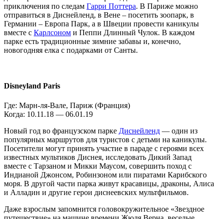
приключения по следам
Гарри Поттера
. В Париже можно
отправиться в Диснейленд, в Вене – посетить зоопарк, в
Германии – Европа Парк, а в Швеции провести каникулы
вместе с
Карлсоном
и Пеппи Длинный Чулок. В каждом
парке есть традиционные зимние забавы и, конечно,
новогодняя елка с подарками от Санты.
Disneyland Paris
Где: Марн-ля-Вале, Париж (Франция)
Когда: 10.11.18 — 06.01.19
Новый год во французском парке
Диснейленд
— один из
популярных маршрутов для туристов с детьми на каникулы.
Посетители могут принять участие в параде с героями всех
известных мультиков Диснея, исследовать Дикий Запад
вместе с Тарзаном и Микки Маусом, совершить поход с
Индианой Джонсом, Робинзоном или пиратами Карибского
моря. В другой части парка живут красавицы, драконы, Алиса
и Алладин и другие герои диснеевских мультфильмов.
Даже взрослым запомнится головокружительное «Звездное
путешествие» на машине времени Жюля Верна, веселые