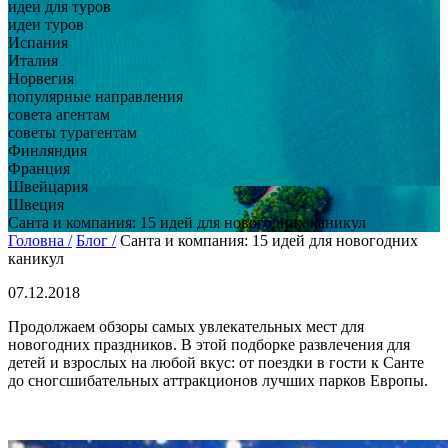
идеи для туров
идеи туров
Испания
Италия
Норвегия
популярные направления
совета агентам
советы турагентам
Финляндия
Франция
Швейцария
Швеция
Санта и компания: 15 идей для новогодних каникул
Головна /
Блог /
Санта и компания: 15 идей для новогодних
каникул
07.12.2018
Продолжаем обзоры самых увлекательных мест для
новогодних праздников. В этой подборке развлечения для
детей и взрослых на любой вкус: от поездки в гости к Санте
до сногсшибательных аттракционов лучших парков Европы.