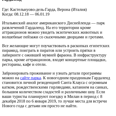
Где: Кастельнуово-дель-Гарда, Верона (Италия)
Когда: 08.12.18 — 06.01.19
Итальянский аналог американского Диснейленда — парк
развлечений Гардаленд. На его территории кроме
аттракционов можно увидеть экзотических животных и
волшебные пейзажи со сказочными дворцами и гротами.
Все желающие могут поучаствовать в раскопках египетских
пирамид, поиграть в пиратов или устроить прятки в
лабиринте с ожившей мумией фараона. В инфраструктуру
парка, кроме аттракционов, входят концертные площадки,
рестораны, кафе и отели.
Забронировать проживание и узнать детали программы
можно на
сайте парка
. К новогодним праздникам Гардаленд
становится личной резиденцией Санта Клауса с огромным
катком, рождественскими гирляндами, катанием на санках,
большим количеством сладостей и различными шоу. Если
ваши туристы планируют поездку в Милан в период с 8
декабря 2018 по 6 января 2019, то лучше места для встречи
Нового года с детьми им просто не найти.