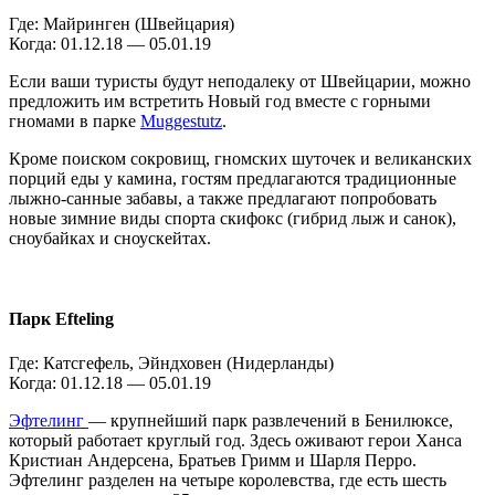
Где: Майринген (Швейцария)
Когда: 01.12.18 — 05.01.19
Если ваши туристы будут неподалеку от Швейцарии, можно
предложить им встретить Новый год вместе с горными
гномами в парке
Muggestutz
.
Кроме поиском сокровищ, гномских шуточек и великанских
порций еды у камина, гостям предлагаются традиционные
лыжно-санные забавы, а также предлагают попробовать
новые зимние виды спорта скифокс (гибрид лыж и санок),
сноубайках и сноускейтах.
Парк Efteling
Где: Катсгефель, Эйндховен (Нидерланды)
Когда: 01.12.18 — 05.01.19
Эфтелинг
— крупнейший парк развлечений в Бенилюксе,
который работает круглый год. Здесь оживают герои Ханса
Кристиан Андерсена, Братьев Гримм и Шарля Перро.
Эфтелинг разделен на четыре королевства, где есть шесть