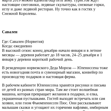
марта 2019 можно вдоволь ощутить зиму. Туристов ждут
настоящие снеговики, ледяные скульптуры, снежные горки,
иглу и даже ледяной ресторан. Ну точно как в гостях у
Снежной Королевы.
Савален
Где: Савален (Норвегия)
Когда: ежедневно
В высокий сезон: конец декабря–начало января и в летние
месяцы — деревня работает до 18 часов, 24–25 декабря и 1
января у деревни короткий рабочий день.
В резиденции норвежского Деда Мороза — Юлениссена тоже
есть новогодняя почта и сувенирный магазин, конвейер по
производству подарков и настоящая ферма.
В рабочем кабинете Юлениссена хранятся рисунки и письма
от детей из разных стран мира. Там же стоит волшебная
машина, которая превращает желания в подарки, и елка,
украшенная пустышками. Гостей выходят встречать или сам
хозяин, или гном Фьюмпениссен Пюс. Они рассказывают
малышам сказки и угощают их горячими вафлями, имбирным