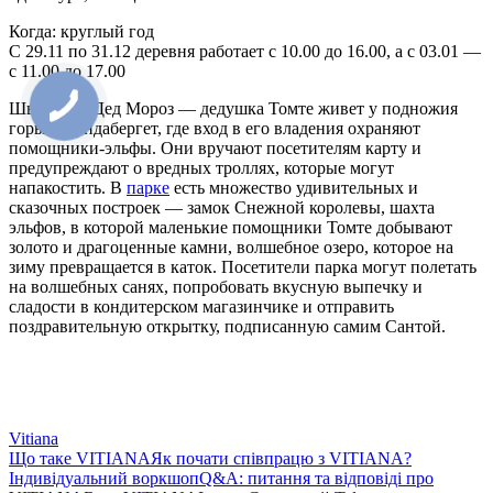
Когда: круглый год
С 29.11 по 31.12 деревня работает с 10.00 до 16.00, а с 03.01 —
с 11.00 до 17.00
Шведский Дед Мороз — дедушка Томте живет у подножия
горы Гесундабергет, где вход в его владения охраняют
помощники-эльфы. Они вручают посетителям карту и
предупреждают о вредных троллях, которые могут
напакостить. В
парке
есть множество удивительных и
сказочных построек — замок Снежной королевы, шахта
эльфов, в которой маленькие помощники Томте добывают
золото и драгоценные камни, волшебное озеро, которое на
зиму превращается в каток. Посетители парка могут полетать
на волшебных санях, попробовать вкусную выпечку и
сладости в кондитерском магазинчике и отправить
поздравительную открытку, подписанную самим Сантой.
Vitiana
Що таке VITIANA
Як почати співпрацю з VITIANA?
Індивідуальний воркшоп
Q&A: питання та відповіді про