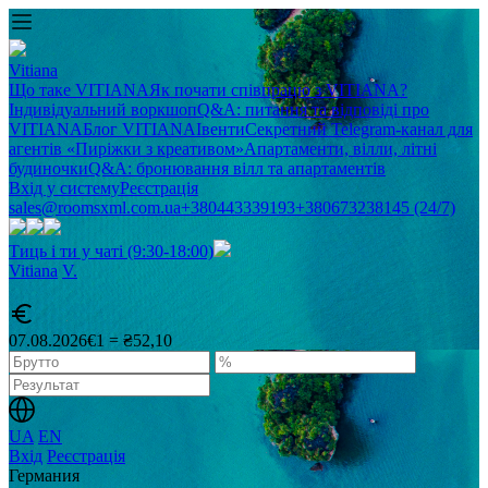
Vitiana
Що таке VITIANA
Як почати співпрацю з VITIANA?
Індивідуальний воркшоп
Q&A: питання та відповіді про
VITIANA
Блог VITIANA
Івенти
Секретний Telegram-канал для
агентів «Пиріжки з креативом»
Апартаменти, вілли, літні
будиночки
Q&A: бронювання вілл та апартаментів
Вхід у систему
Реєстрація
sales@roomsxml.com.ua
+380443339193
+380673238145 (24/7)
Тиць і ти у чаті (9:30-18:00)
Vitiana
V
.
07.08.2026
€1 = ₴52,10
UA
EN
Вхід
Реєстрація
Германия