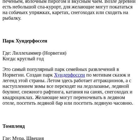
печеньем, яблочным пирогом и вкусным чаем. Возле деревни
есть небольшой спа-курорт, для желающие могут покататься
на собачьих упряжках, каретах, снегоходах или сходить на
рыбалку.
Парк Хундерфоссен
Где: Лиллехаммер (Норвегия)
Когда: круглый год
Это самый популярный парк семейных развлечений в
Норвегии. Создан парк
Хундерфоссен
по мотивам сказок и
легенд этой страны. Летом здесь работает аттракционов, а с
наступлением зимы все переходят на ледолазанье, ледяной
боулинг, снежного рафтинга, катания на санях, снегоходах и
квадроциклах. Желающие могут переночевать в ледяном
отеле, посетить ледяной бар или посетить ледяную часовню.
Томпленд
Где: Мура, Швеция