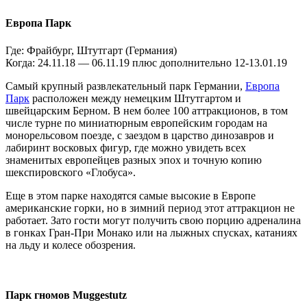
Европа Парк
Где: Фрайбург, Штутгарт (Германия)
Когда: 24.11.18 — 06.11.19 плюс дополнительно 12-13.01.19
Самый крупный развлекательный парк Германии,
Европа
Парк
расположен между немецким Штутгартом и
швейцарским Берном. В нем более 100 аттракционов, в том
числе турне по миниатюрным европейским городам на
монорельсовом поезде, с заездом в царство динозавров и
лабиринт восковых фигур, где можно увидеть всех
знаменитых европейцев разных эпох и точную копию
шекспировского «Глобуса».
Еще в этом парке находятся самые высокие в Европе
американские горки, но в зимний период этот аттракцион не
работает. Зато гости могут получить свою порцию адреналина
в гонках Гран-При Монако или на лыжных спусках, катаниях
на льду и колесе обозрения.
Парк гномов Muggestutz