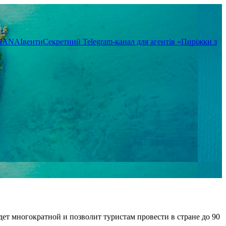
TIANA
Івенти
Секретний Telegram-канал для агентів «Пиріжки з
удет многократной и позволит туристам провести в стране до 90