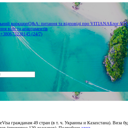
льний воркшоп
Q&A: питання та відповіді про VITIANA
Блог VI
ня вілл та апартаментів
3
+380673238145 (24/7)
Visa гражданам 49 стран (в т. ч. Украины и Казахстана). Виза б
алов (примерно 120 долларов). Подробнее
здесь
.