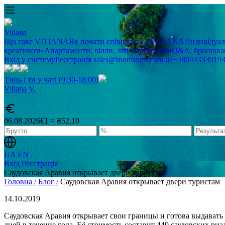
Vitiana
Що таке VITIANA
Як почати співпрацю з VITIANA?
Індивідуа
креативом»
Апартаменти, вілли, літні будиночки
Q&A: бронюван
Вхід у систему
Реєстрація
sales@roomsxml.com.ua
+38044333919
Тиць і ти у чаті (9:30-18:00)
Vitiana
V
.
06.08.2026
€1 = ₴52,10
UA
EN
Вхід
Реєстрація
Саудовская Аравия открывает двери туристам
Головна /
Блог /
Саудовская Аравия открывает двери туристам
14.10.2019
Саудовская Аравия открывает свои границы и готова выдавать e
дней в течение года. Её стоимость составит 440 саудовских ри