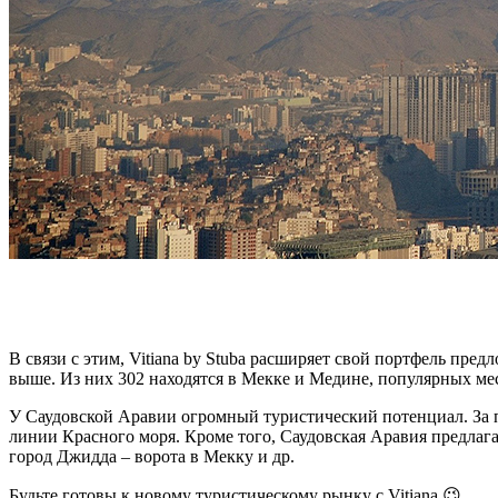
В связи с этим, Vitiana by Stuba расширяет свой портфель пре
выше. Из них 302 находятся в Мекке и Медине, популярных м
У Саудовской Аравии огромный туристический потенциал. За п
линии Красного моря. Кроме того, Саудовская Аравия предлага
город Джидда – ворота в Мекку и др.
Будьте готовы к новому туристическому рынку с Vitiana 😉