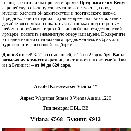
знают, где хотели бы провести время?
Предложите им Вену:
европейскую столицу современного искусства, город
музыки, элегантной архитектуры и поэтического шарма.
Предновогодний период – лучшее время для визита, ведь в
декабре здесь можно покататься на коньках под открытым
небом, попробовать терпкий глинтвейн на рождественской
ярмарке, посетить знаменитую оперу или музеи. Подкрепите
эти идеи нашим специальным предложением, выбрав для
туристов отель из нашей подборки.
Дано:
8 отелей 3-5* на семь ночей, с 15 по 22 декабря.
Ваша
возможная комиссия
(разница в стоимости в системе Vitiana
и на Букинге) –
от 80 до 620 евро
.
Arcotel Kaiserwasser Vienna 4*
Адрес:
Wagramer Strasse 8 Vienna Austria 1220
Тип номера:
DBL, BB
Vitiana: €568 | Букинг: €913