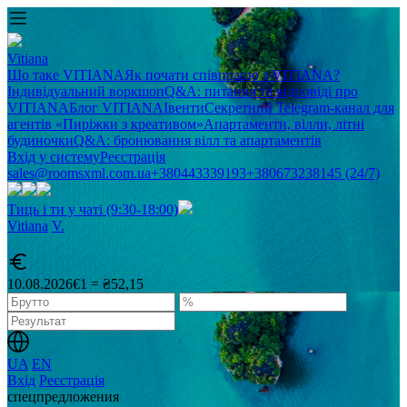
Vitiana
Що таке VITIANA
Як почати співпрацю з VITIANA?
Індивідуальний воркшоп
Q&A: питання та відповіді про
VITIANA
Блог VITIANA
Івенти
Секретний Telegram-канал для
агентів «Пиріжки з креативом»
Апартаменти, вілли, літні
будиночки
Q&A: бронювання вілл та апартаментів
Вхід у систему
Реєстрація
sales@roomsxml.com.ua
+380443339193
+380673238145 (24/7)
Тиць і ти у чаті (9:30-18:00)
Vitiana
V
.
10.08.2026
€1 = ₴52,15
UA
EN
Вхід
Реєстрація
спецпредложения