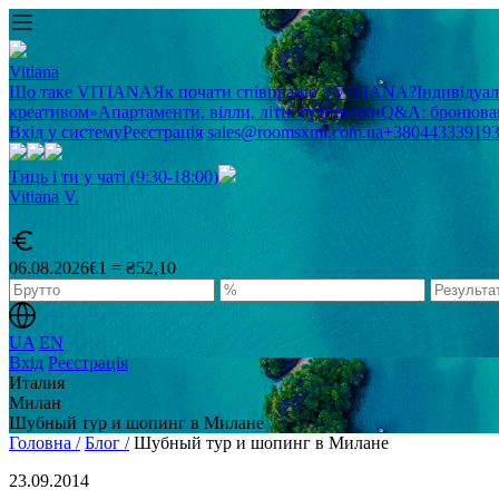
Vitiana
Що таке VITIANA
Як почати співпрацю з VITIANA?
Індивідуа
креативом»
Апартаменти, вілли, літні будиночки
Q&A: бронюван
Вхід у систему
Реєстрація
sales@roomsxml.com.ua
+38044333919
Тиць і ти у чаті (9:30-18:00)
Vitiana
V
.
06.08.2026
€1 = ₴52,10
UA
EN
Вхід
Реєстрація
Италия
Милан
Шубный тур и шопинг в Милане
Головна /
Блог /
Шубный тур и шопинг в Милане
23.09.2014