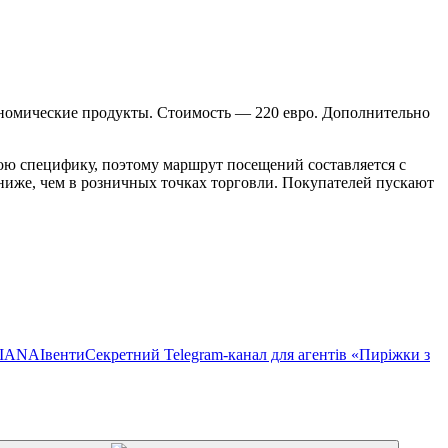
трономические продукты. Стоимость — 220 евро. Дополнительно
ою специфику, поэтому маршрут посещений составляется с
ниже, чем в розничных точках торговли. Покупателей пускают
TIANA
Івенти
Секретний Telegram-канал для агентів «Пиріжки з