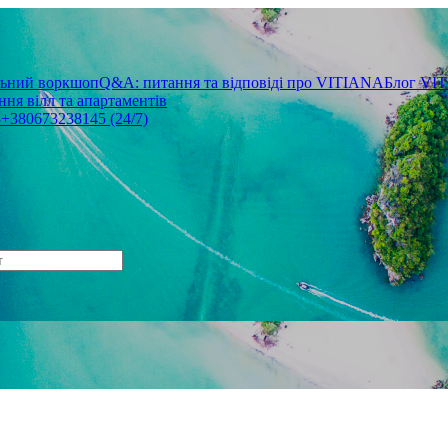
льний воркшоп
Q&A: питання та відповіді про VITIANA
Блог VI
ня вілл та апартаментів
3
+380673238145 (24/7)