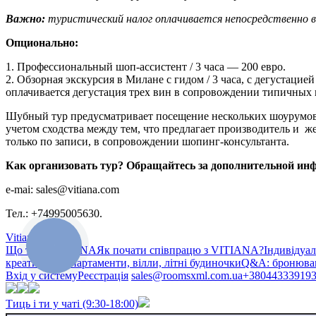
Важно:
туристический налог оплачивается непосредственно в
Опционально:
1. Профессиональный шоп-ассистент / 3 часа — 200 евро.
2. Обзорная экскурсия в Милане с гидом / 3 часа, с дегустац
оплачивается дегустация трех вин в сопровождении типичных пр
Шубный тур предусматривает посещение нескольких шоурумов,
учетом сходства между тем, что предлагает производитель и 
только по записи, в сопровождении шопинг-консультанта.
Как организовать тур? Обращайтесь за дополнительной ин
e-mai: sales@vitiana.com
Тел.: +74995005630.
Vitiana
Що таке VITIANA
Як почати співпрацю з VITIANA?
Індивідуа
креативом»
Апартаменти, вілли, літні будиночки
Q&A: бронюван
Вхід у систему
Реєстрація
sales@roomsxml.com.ua
+38044333919
Тиць і ти у чаті (9:30-18:00)