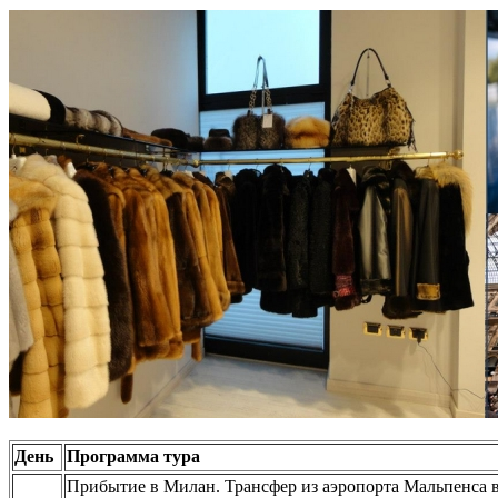
День
Программа тура
Прибытие в Милан. Трансфер из аэропорта Мальпенса в