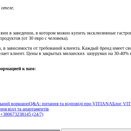
 отеле.
ией вин в заведении, в котором можно купить эксклюзивные гас
одуктов (от 30 евро с человека).
 в зависимости от требований клиента. Каждый бренд имеет св
желает клиент. Цены в закрытых миланских шоурумах на 30-40% 
формацией к нам:
льний воркшоп
Q&A: питання та відповіді про VITIANA
Блог VI
ня вілл та апартаментів
3
+380673238145 (24/7)