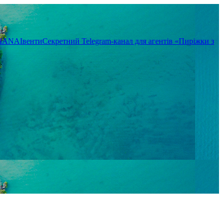
TIANA
Івенти
Секретний Telegram-канал для агентів «Пиріжки з