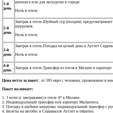
шопинга или для экскурсии в городе.
1-й
день
Ночь в отеле.
Завтрак в отеле.Шубный тур (полдня): предусматрива
шоурумов.
2-й
день
Ночь в отеле.
Завтрак в отеле.Поездка на целый день в Аутлет Серрев
3-й
день
Ночь в отеле.
4-й
Завтрак в отеле.Трансфер из отеля в Милане в аэропорт
день
Цена нетто за пакет
: от 595 евро с человека, проживание в ко
Пакет включает:
1. 3 ночи (с завтраками) в отеле 4* в Милане.
2. Индивидуальный трансфер из/в аэропорт Мальпенса.
3. Поездку в шубные шоурумы: индивидуальный трансфер с рус
4. Билеты на автобус в Серравалле Аутлет и обратно.