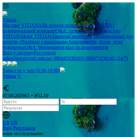
Vitiana
Що таке VITIANA
Як почати співпрацю з VITIANA?
Індивідуальний воркшоп
Q&A: питання та відповіді про
VITIANA
Блог VITIANA
Івенти
Секретний Telegram-канал для
агентів «Пиріжки з креативом»
Апартаменти, вілли, літні
будиночки
Q&A: бронювання вілл та апартаментів
Вхід у систему
Реєстрація
sales@roomsxml.com.ua
+380443339193
+380673238145 (24/7)
Тиць і ти у чаті (9:30-18:00)
Vitiana
V
.
07.08.2026
€1 = ₴52,10
UA
EN
Вхід
Реєстрація
наше исследование