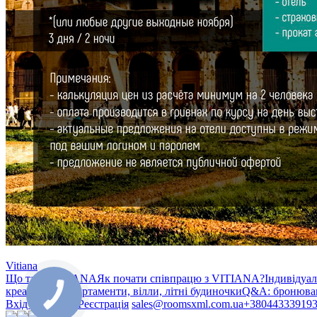
Vitiana
Що таке VITIANA
Як почати співпрацю з VITIANA?
Індивідуа
креативом»
Апартаменти, вілли, літні будиночки
Q&A: бронюван
Вхід у систему
Реєстрація
sales@roomsxml.com.ua
+38044333919