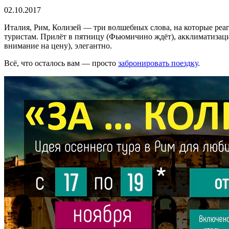
02.10.2017
Италия, Рим, Колизей — три волшебных слова, на которые реа
туристам. Прилёт в пятницу (Фьюмичино ждёт), акклиматизаци
внимание на цену), элегантно.
Всё, что осталось вам — просто
забронировать поездку
.