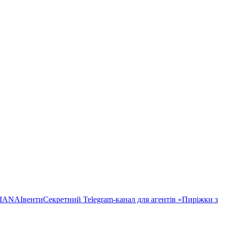
TIANA
Івенти
Секретний Telegram-канал для агентів «Пиріжки з