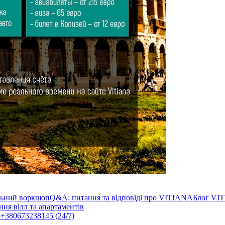
льний воркшоп
Q&A: питання та відповіді про VITIANA
Блог VI
ня вілл та апартаментів
3
+380673238145 (24/7)