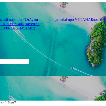
льний воркшоп
Q&A: питання та відповіді про VITIANA
Блог VI
ня вілл та апартаментів
3
+380673238145 (24/7)
ьский Рим?