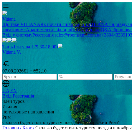
Vitiana
Що таке VITIANA
Як почати співпрацю з VITIANA?
Індивідуа
креативом»
Апартаменти, вілли, літні будиночки
Q&A: бронюван
Вхід у систему
Реєстрація
sales@roomsxml.com.ua
+38044333919
Тиць і ти у чаті (9:30-18:00)
Vitiana
V
.
07.08.2026
€1 = ₴52,10
UA
EN
Вхід
Реєстрація
идеи туров
Италия
популярные направления
Рим
Сколько будет стоить туристу поездка в ноябрьский Рим?
Головна /
Блог /
Сколько будет стоить туристу поездка в ноябр