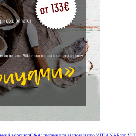
льний воркшоп
Q&A: питання та відповіді про VITIANA
Блог VI