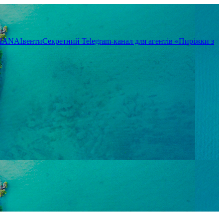
TIANA
Івенти
Секретний Telegram-канал для агентів «Пиріжки з