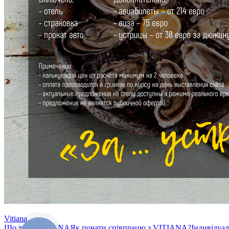
Vitiana
Що таке VITIANA
Як почати співпрацю з VITIANA?
Індивідуа