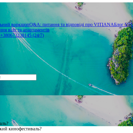
льний воркшоп
Q&A: питання та відповіді про VITIANA
Блог VI
ня вілл та апартаментів
3
+380673238145 (24/7)
аль?
ский кинофестиваль?