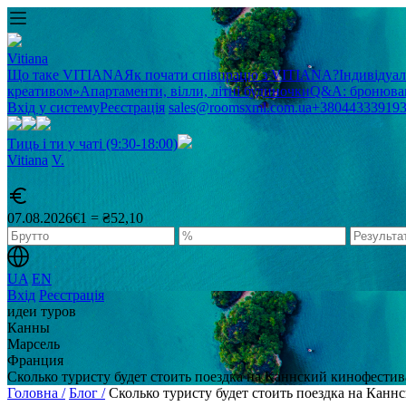
Vitiana
Що таке VITIANA
Як почати співпрацю з VITIANA?
Індивідуа
креативом»
Апартаменти, вілли, літні будиночки
Q&A: бронюван
Вхід у систему
Реєстрація
sales@roomsxml.com.ua
+38044333919
Тиць і ти у чаті (9:30-18:00)
Vitiana
V
.
07.08.2026
€1 = ₴52,10
UA
EN
Вхід
Реєстрація
идеи туров
Канны
Марсель
Франция
Сколько туристу будет стоить поездка на Каннский кинофестив
Головна /
Блог /
Сколько туристу будет стоить поездка на Канн