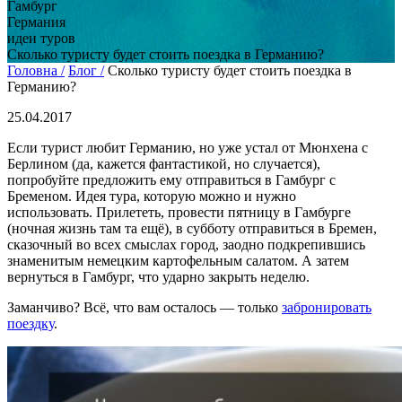
Гамбург
Германия
идеи туров
Сколько туристу будет стоить поездка в Германию?
Головна /
Блог /
Сколько туристу будет стоить поездка в
Германию?
25.04.2017
Если турист любит Германию, но уже устал от Мюнхена с
Берлином (да, кажется фантастикой, но случается),
попробуйте предложить ему отправиться в Гамбург с
Бременом. Идея тура, которую можно и нужно
использовать. Прилететь, провести пятницу в Гамбурге
(ночная жизнь там та ещё), в субботу отправиться в Бремен,
сказочный во всех смыслах город, заодно подкрепившись
знаменитым немецким картофельным салатом. А затем
вернуться в Гамбург, что ударно закрыть неделю.
Заманчиво? Всё, что вам осталось — только
забронировать
поездку
.