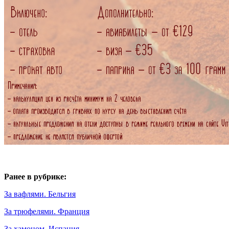
Ранее в рубрике:
За вафлями. Бельгия
За трюфелями. Франция
За хамоном. Испания