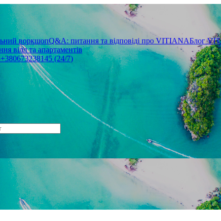
льний воркшоп
Q&A: питання та відповіді про VITIANA
Блог VI
ня вілл та апартаментів
3
+380673238145 (24/7)