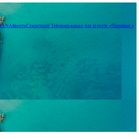
TIANA
Івенти
Секретний Telegram-канал для агентів «Пиріжки з