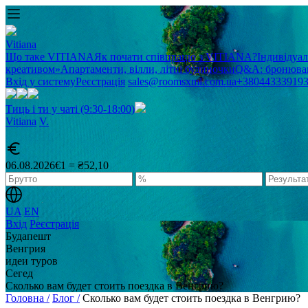
Vitiana
Що таке VITIANA
Як почати співпрацю з VITIANA?
Індивідуа
креативом»
Апартаменти, вілли, літні будиночки
Q&A: бронюван
Вхід у систему
Реєстрація
sales@roomsxml.com.ua
+38044333919
Тиць і ти у чаті (9:30-18:00)
Vitiana
V
.
06.08.2026
€1 = ₴52,10
UA
EN
Вхід
Реєстрація
Будапешт
Венгрия
идеи туров
Сегед
Сколько вам будет стоить поездка в Венгрию?
Головна /
Блог /
Сколько вам будет стоить поездка в Венгрию?