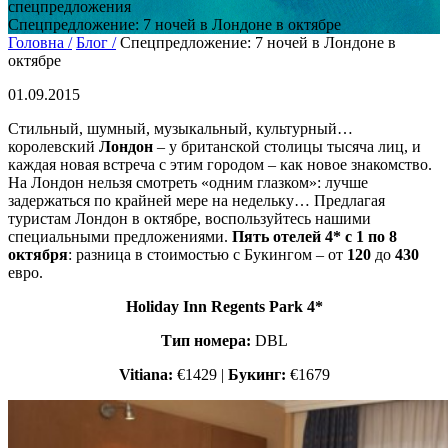
спецпредложения
Спецпредложение: 7 ночей в Лондоне в октябре
Головна /
Блог /
Спецпредложение: 7 ночей в Лондоне в
октябре
01.09.2015
Стильный, шумный, музыкальный, культурный…
королевский
Лондон
– у британской столицы тысяча лиц, и
каждая новая встреча с этим городом – как новое знакомство.
На Лондон нельзя смотреть «одним глазком»: лучше
задержаться по крайней мере на недельку… Предлагая
туристам Лондон в октябре, воспользуйтесь нашими
специальными предложениями.
Пять отелей 4* с 1 по 8
октября
: разница в стоимостью с Букингом – от
120
до
430
евро.
Holiday Inn Regents Park 4*
Тип номера:
DBL
Vitiana:
€1429 |
Букинг:
€1679