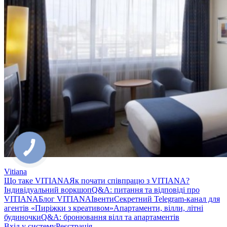
Vitiana
Що таке VITIANA
Як почати співпрацю з VITIANA?
Індивідуальний воркшоп
Q&A: питання та відповіді про
VITIANA
Блог VITIANA
Івенти
Секретний Telegram-канал для
агентів «Пиріжки з креативом»
Апартаменти, вілли, літні
будиночки
Q&A: бронювання вілл та апартаментів
Вхід у систему
Реєстрація