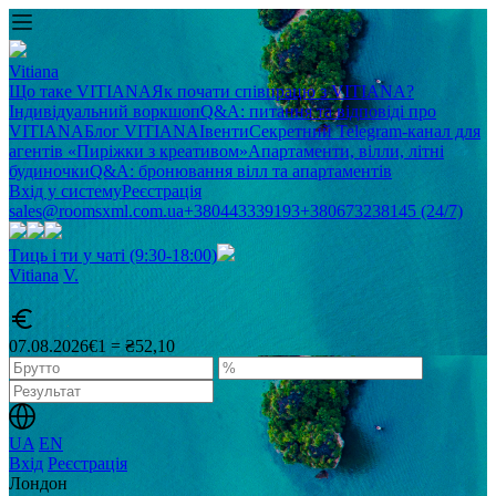
Vitiana
Що таке VITIANA
Як почати співпрацю з VITIANA?
Індивідуальний воркшоп
Q&A: питання та відповіді про
VITIANA
Блог VITIANA
Івенти
Секретний Telegram-канал для
агентів «Пиріжки з креативом»
Апартаменти, вілли, літні
будиночки
Q&A: бронювання вілл та апартаментів
Вхід у систему
Реєстрація
sales@roomsxml.com.ua
+380443339193
+380673238145 (24/7)
Тиць і ти у чаті (9:30-18:00)
Vitiana
V
.
07.08.2026
€1 = ₴52,10
UA
EN
Вхід
Реєстрація
Лондон