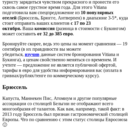
туристу зарядиться чувством прекрасного и пронести его
сквозь самое грустное время года. Для этого Vitiana
подготовила вам спецпредложение из
10 популярных
отелей
(Брюссель, Брюгге, Антверпен)
в диапазоне 3-5*, куда
стоит отправить ваших клиентов
с 17 по 23
октября.
Ваша
комиссия
(разница в стоимости с Букингом)
может составить
от 32 до 385 евро
.
Бронируйте скорее, ведь это цены на момент сравнения — 19
сентября (в их правдивости вы можете
убедиться,
изучив
данные систем бронирования Vitiana и
Букинга), а ценам свойственно меняться со временем. И
учтите — предложение не является публичной офертой,
тарифы в евро для удобства информирования вас (оплата в
гривнах/рублях/тенге по коммерческому курсу).
Брюссель
Капуста, Маннекен Пис, Атомиум и другие популярные
ассоциации со столицей Бельгии не отображают всего
многообразия её талантов. Как вам, например, такой факт: в
2013 году Брюссель был признан гастрономической столицей
Европы. Что по сравнению с этим статус столицы Евросоюза
🙂