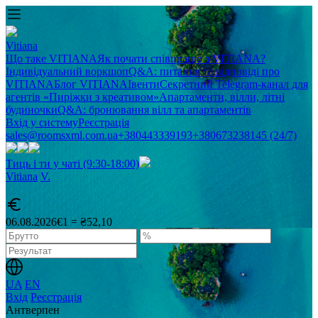
Vitiana
Що таке VITIANA
Як почати співпрацю з VITIANA?
Індивідуальний воркшоп
Q&A: питання та відповіді про
VITIANA
Блог VITIANA
Івенти
Секретний Telegram-канал для
агентів «Пиріжки з креативом»
Апартаменти, вілли, літні
будиночки
Q&A: бронювання вілл та апартаментів
Вхід у систему
Реєстрація
sales@roomsxml.com.ua
+380443339193
+380673238145 (24/7)
Тиць і ти у чаті (9:30-18:00)
Vitiana
V
.
06.08.2026
€1 = ₴52,10
UA
EN
Вхід
Реєстрація
Антверпен