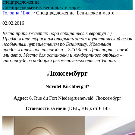
спецпредложение
Спецпредложение: Бенилюкс в марте
Головна /
Блог /
Спецпредложение: Бенилюкс в марте
02.02.2016
Весна приближается: пора собираться в евротур : )
Предложите туристам открыть этот туристический сезон
необычным путешествием по Бенилюксу. Идеальная
продолжительность поездки – 7-10 дней. Транспорт – поезд
или авто. Места для остановки и комфортного отдыха –
что-нибудь из подборки рекомендуемых отелей Vitiana:
Люксембург
Novotel Kirchberg 4*
Адрес:
6, Rue du Fort Niedergruenewald,
Люксембург
Стоимость за ночь
(DBL, BB ): от € 145