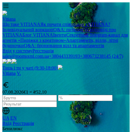
Vitiana
Що таке VITIANA
Як почати співпрацю з VITIANA?
Індивідуальний воркшоп
Q&A: питання та відповіді про
VITIANA
Блог VITIANA
Івенти
Секретний Telegram-канал для
агентів «Пиріжки з креативом»
Апартаменти, вілли, літні
будиночки
Q&A: бронювання вілл та апартаментів
Вхід у систему
Реєстрація
sales@roomsxml.com.ua
+380443339193
+380673238145 (24/7)
Тиць і ти у чаті (9:30-18:00)
Vitiana
V
.
07.08.2026
€1 = ₴52,10
UA
EN
Вхід
Реєстрація
Бенилюкс