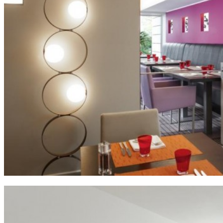
Не любите все ускладнювати?
Тоді підписуйтеся та дивуйтеся,
наскільки легко працювати
Електронна пошта
*
Ваше ім'я
Так, будь ласка, повідомляйте мене про новини, події та
пропозиції
*
Підписуючись на розсилку, ви погоджуєтесь з
Правилами
користування и Політикою конфіденційності
та даєте згоду на
використання файлів cookie і передачу своїх персональних