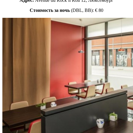
Адрес:
Avenue du Rock’n Roll 12, Люксембург
Стоимость за ночь
(DBL, BB): € 80