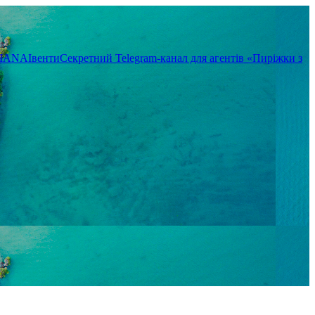
TIANA
Івенти
Секретний Telegram-канал для агентів «Пиріжки з