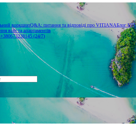
льний воркшоп
Q&A: питання та відповіді про VITIANA
Блог VI
ня вілл та апартаментів
3
+380673238145 (24/7)