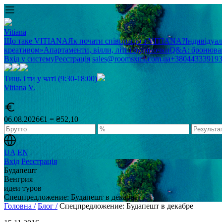
Vitiana
Що таке VITIANA
Як почати співпрацю з VITIANA?
Індивідуа
креативом»
Апартаменти, вілли, літні будиночки
Q&A: бронюван
Вхід у систему
Реєстрація
sales@roomsxml.com.ua
+38044333919
Тиць і ти у чаті (9:30-18:00)
Vitiana
V
.
06.08.2026
€1 = ₴52,10
UA
EN
Вхід
Реєстрація
Будапешт
Венгрия
идеи туров
Спецпредложение: Будапешт в декабре
Головна /
Блог /
Спецпредложение: Будапешт в декабре