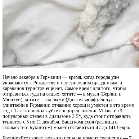
Начало декабря в Германии — время, когда города уже
украшаются к Рождеству и наступающим праздникам, а
караванов туристов ещё нет. Самое время для того, чтобы
отправиться туда на отдых: хотите — в музеи (Берлин и
Мюнхен), хотите — на лыжи (Дюссельдорф). Бонус:
глинтвейн в Германии отчаянно хорош и уместен в это время
года. Так что используйте спецпредложение Vitiana из 9
популярных отелей
в диапазоне 3-5*, куда стоит отправлять
туристов
с 5 по 11 декабря. Ваша
комиссия
(разница в
стоимости с Букингом) может составить
от 47 до 1413 евро.
Бронируйте скорее, ведь это цены на момент сравнения — 7