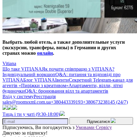
Выбрать любой отель, а также дополнительные услуги
(экскурсии, трансферы, визы) в Германии и других
странах можно
онлайн
.
Vitiana
Що таке VITIANA
Як почати співпрацю з VITIANA?
Індивідуальний воркшоп
Q&A: питання та відповіді про
VITIANA
Блог VITIANA
Івенти
Секретний Telegram-канал для
агентів «Пиріжки з креативом»
Апартаменти, вілли, літні
будиночки
Q&A: бронювання вілл та апартаментів
Вхід у систему
Реєстрація
sales@roomsxml.com.ua
+380443339193
+380673238145 (24/7)
Тиць і ти у чаті (9:30-18:00)
Підписатися
Підписуючись, Ви погоджуєтесь з
Умовами Сервісу
Дякуємо за підписку!