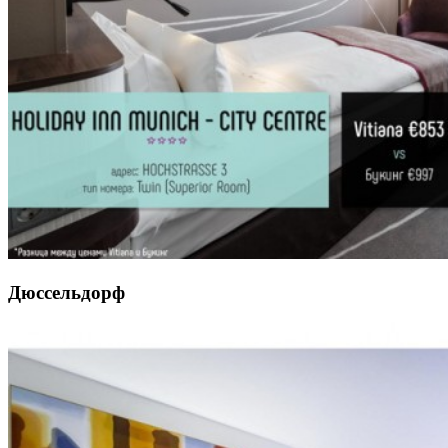
Дюссельдорф