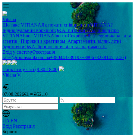
Vitiana
Що таке VITIANA
Як почати співпрацю з VITIANA?
Індивідуальний воркшоп
Q&A: питання та відповіді про
VITIANA
Блог VITIANA
Івенти
Секретний Telegram-канал для
агентів «Пиріжки з креативом»
Апартаменти, вілли, літні
будиночки
Q&A: бронювання вілл та апартаментів
Вхід у систему
Реєстрація
sales@roomsxml.com.ua
+380443339193
+380673238145 (24/7)
Тиць і ти у чаті (9:30-18:00)
Vitiana
V
.
07.08.2026
€1 = ₴52,10
UA
EN
Вхід
Реєстрація
Берлин