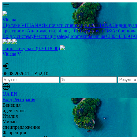
Vitiana
Що таке VITIANA
Як почати співпрацю з VITIANA?
Індивідуа
креативом»
Апартаменти, вілли, літні будиночки
Q&A: бронюван
Вхід у систему
Реєстрація
sales@roomsxml.com.ua
+38044333919
Тиць і ти у чаті (9:30-18:00)
Vitiana
V
.
06.08.2026
€1 = ₴52,10
UA
EN
Вхід
Реєстрація
Венеция
идеи туров
Италия
Милан
спецпредложение
Флоренция