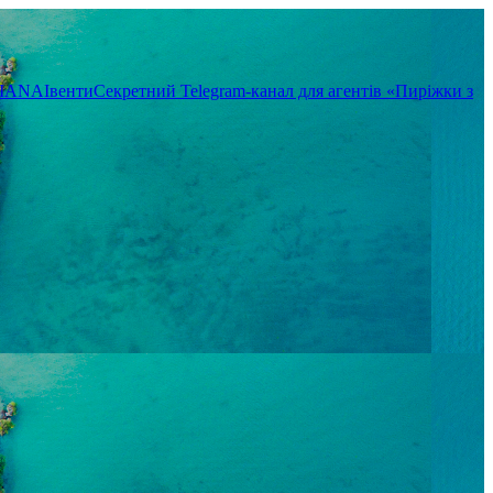
TIANA
Івенти
Секретний Telegram-канал для агентів «Пиріжки з