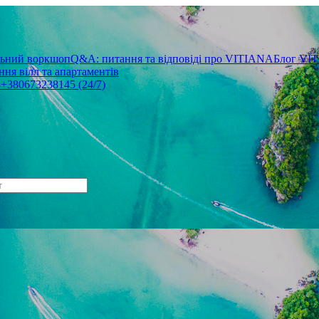
льний воркшоп
Q&A: питання та відповіді про VITIANA
Блог VI
ня вілл та апартаментів
3
+380673238145 (24/7)