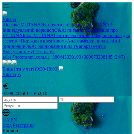
Vitiana
Що таке VITIANA
Як почати співпрацю з VITIANA?
Індивідуальний воркшоп
Q&A: питання та відповіді про
VITIANA
Блог VITIANA
Івенти
Секретний Telegram-канал для
агентів «Пиріжки з креативом»
Апартаменти, вілли, літні
будиночки
Q&A: бронювання вілл та апартаментів
Вхід у систему
Реєстрація
sales@roomsxml.com.ua
+380443339193
+380673238145 (24/7)
Тиць і ти у чаті (9:30-18:00)
Vitiana
V
.
07.08.2026
€1 = ₴52,10
UA
EN
Вхід
Реєстрація
Лондон