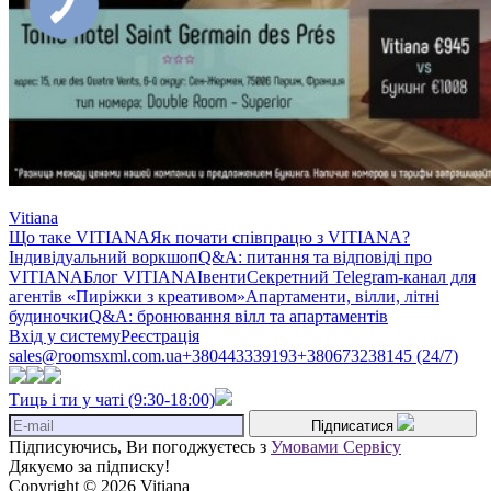
Vitiana
Що таке VITIANA
Як почати співпрацю з VITIANA?
Індивідуальний воркшоп
Q&A: питання та відповіді про
VITIANA
Блог VITIANA
Івенти
Секретний Telegram-канал для
агентів «Пиріжки з креативом»
Апартаменти, вілли, літні
будиночки
Q&A: бронювання вілл та апартаментів
Вхід у систему
Реєстрація
sales@roomsxml.com.ua
+380443339193
+380673238145 (24/7)
Тиць і ти у чаті (9:30-18:00)
Підписатися
Підписуючись, Ви погоджуєтесь з
Умовами Сервісу
Дякуємо за підписку!
Copyright © 2026 Vitiana