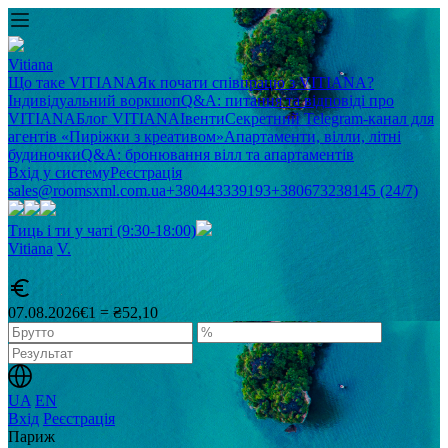
Vitiana
Що таке VITIANA
Як почати співпрацю з VITIANA?
Індивідуальний воркшоп
Q&A: питання та відповіді про
VITIANA
Блог VITIANA
Івенти
Секретний Telegram-канал для
агентів «Пиріжки з креативом»
Апартаменти, вілли, літні
будиночки
Q&A: бронювання вілл та апартаментів
Вхід у систему
Реєстрація
sales@roomsxml.com.ua
+380443339193
+380673238145 (24/7)
Тиць і ти у чаті (9:30-18:00)
Vitiana
V
.
07.08.2026
€1 = ₴52,10
UA
EN
Вхід
Реєстрація
Париж