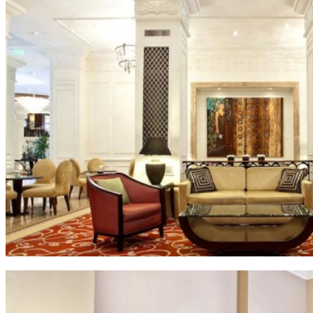
Ваше ім'я
Так, будь ласка, повідомляйте мене про новини, події та
пропозиції
*
Підписуючись на розсилку, ви погоджуєтесь з
Правилами
користування и Політикою конфіденційності
та даєте згоду на
використання файлів cookie і передачу своїх персональних
даних
*
Дізнатися більше!