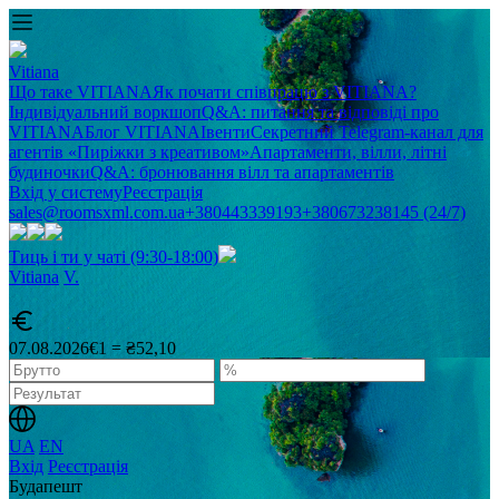
Vitiana
Що таке VITIANA
Як почати співпрацю з VITIANA?
Індивідуальний воркшоп
Q&A: питання та відповіді про
VITIANA
Блог VITIANA
Івенти
Секретний Telegram-канал для
агентів «Пиріжки з креативом»
Апартаменти, вілли, літні
будиночки
Q&A: бронювання вілл та апартаментів
Вхід у систему
Реєстрація
sales@roomsxml.com.ua
+380443339193
+380673238145 (24/7)
Тиць і ти у чаті (9:30-18:00)
Vitiana
V
.
07.08.2026
€1 = ₴52,10
UA
EN
Вхід
Реєстрація
Будапешт