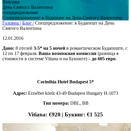
Венгрия
День Святого Валентина
спецпредложение
Спецпредложение: в Будапешт на День Святого Валентина
Головна /
Блог /
Спецпредложение: в Будапешт на День
Святого Валентина
12.01.2016
Дано:
8 отелей
3-5* на 5 ночей
в романтическом Будапеште, с
12 по 17 февраля.
Ваша возможная комиссия
(разница в
стоимости в системе Vitiana и на Букинге) –
до 605 евро
.
Corinthia Hotel Budapest 5*
Адрес:
Erzsébet körút 43-49 Budapest Hungary H-1073
Не любите все ускладнювати?
Тип номера:
DBL, ВB
Тоді підписуйтеся та дивуйтеся,
наскільки легко працювати
Vitiana: €920 | Букинг: €1 525
Електронна пошта
*