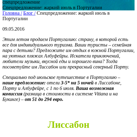
спецпредложение
Спецпредложение: жаркий июль в Португалии
Головна /
Блог /
Спецпредложение: жаркий июль в
Португалии
09.05.2016
Этим летом продаем Португалию: страну, в которой есть
все для индивидуального туризма. Ваши туристы – семейная
пара с детьми? Предложите им отдых в южной Португалии,
на уютных пляжах Албуфейры. Искатели приключений,
любители музыки, вкусной еды и хорошего вина? Тогда
посоветуйте им Лиссабон или прекрасный северный Порту.
Специально под июльское путешествие в Португалию –
наше предложение:
отели
3-5* на 5 ночей
в Лиссабоне,
Порту и Албуфейре, с 1 по 6 июля.
Ваша возможная
комиссия
(разница в стоимости в системе Vitiana и на
Букинге) –
от 51 до 294 евро.
Лиссабон