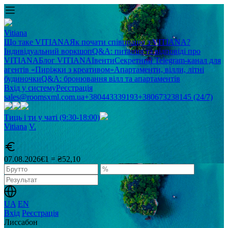
Vitiana
Що таке VITIANA
Як почати співпрацю з VITIANA?
Індивідуальний воркшоп
Q&A: питання та відповіді про
VITIANA
Блог VITIANA
Івенти
Секретний Telegram-канал для
агентів «Пиріжки з креативом»
Апартаменти, вілли, літні
будиночки
Q&A: бронювання вілл та апартаментів
Вхід у систему
Реєстрація
sales@roomsxml.com.ua
+380443339193
+380673238145 (24/7)
Тиць і ти у чаті (9:30-18:00)
Vitiana
V
.
07.08.2026
€1 = ₴52,10
UA
EN
Вхід
Реєстрація
Лиссабон