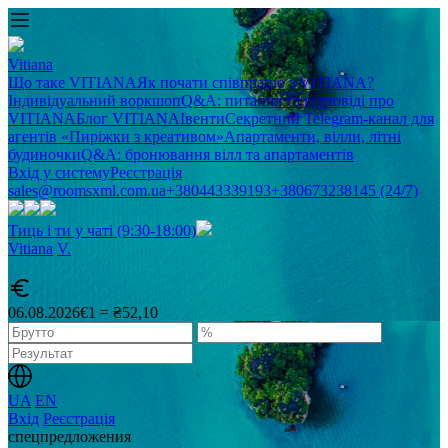
Vitiana
Що таке VITIANA
Як почати співпрацю з VITIANA?
Індивідуальний воркшоп
Q&A: питання та відповіді про
VITIANA
Блог VITIANA
Івенти
Секретний Telegram-канал для
агентів «Пиріжки з креативом»
Апартаменти, вілли, літні
будиночки
Q&A: бронювання вілл та апартаментів
Вхід у систему
Реєстрація
sales@roomsxml.com.ua
+380443339193
+380673238145 (24/7)
Тиць і ти у чаті (9:30-18:00)
Vitiana
V
.
06.08.2026
€1 = ₴52,10
UA
EN
Вхід
Реєстрація
спецпредложения