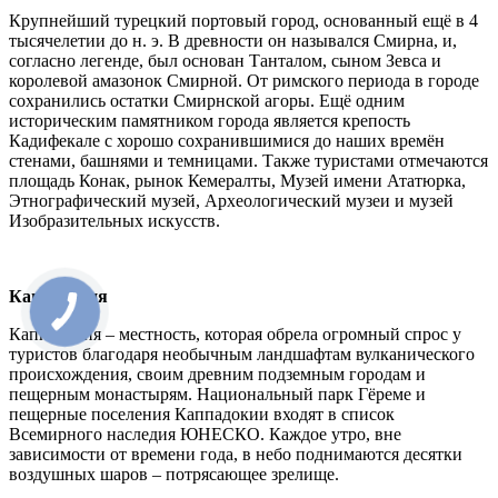
Крупнейший турецкий портовый город, основанный ещё в 4
тысячелетии до н. э. В древности он назывался Смирна, и,
согласно легенде, был основан Танталом, сыном Зевса и
королевой амазонок Смирной. От римского периода в городе
сохранились остатки Смирнской агоры. Ещё одним
историческим памятником города является крепость
Кадифекале с хорошо сохранившимися до наших времён
стенами, башнями и темницами. Также туристами отмечаются
площадь Конак, рынок Кемералты, Музей имени Ататюрка,
Этнографический музей, Археологический музеи и музей
Изобразительных искусств.
Каппадокия
Каппадокия – местность, которая обрела огромный спрос у
туристов благодаря необычным ландшафтам вулканического
происхождения, своим древним подземным городам и
пещерным монастырям. Национальный парк Гёреме и
пещерные поселения Каппадокии входят в список
Всемирного наследия ЮНЕСКО. Каждое утро, вне
зависимости от времени года, в небо поднимаются десятки
воздушных шаров – потрясающее зрелище.