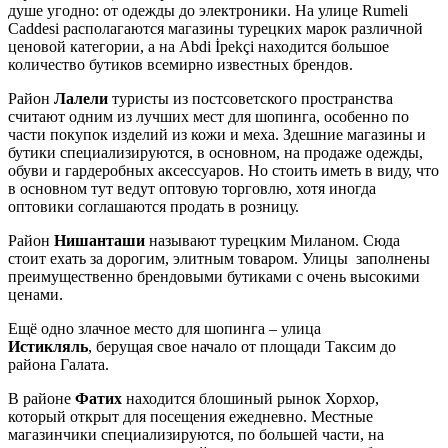
душе угодно: от одежды до электроники. На улице Rumeli
Caddesi располагаются магазины турецких марок различной
ценовой категории, а на Abdi İpekçi находится большое
количество бутиков всемирно известных брендов.
Район
Лалели
туристы из постсоветского пространства
считают одним из лучших мест для шопинга, особенно по
части покупок изделий из кожи и меха. Здешние магазины и
бутики специализируются, в основном, на продаже одежды,
обуви и гардеробных аксессуаров. Но стоить иметь в виду, что
в основном тут ведут оптовую торговлю, хотя иногда
оптовики соглашаются продать в розницу.
Район
Нишанташи
называют турецким Миланом. Сюда
стоит ехать за дорогим, элитным товаром. Улицы заполнены
преимущественно брендовыми бутиками с очень высокими
ценами.
Ещё одно злачное место для шопинга – улица
Истикляль
, берущая свое начало от площади Таксим до
района Галата.
В районе
Фатих
находится блошиный рынок Хорхор,
который открыт для посещения ежедневно. Местные
магазинчики специализируются, по большей части, на