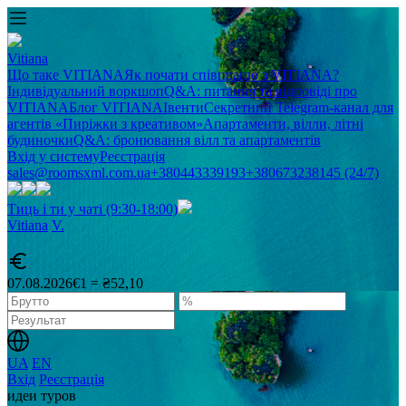
Vitiana
Що таке VITIANA
Як почати співпрацю з VITIANA?
Індивідуальний воркшоп
Q&A: питання та відповіді про
VITIANA
Блог VITIANA
Івенти
Секретний Telegram-канал для
агентів «Пиріжки з креативом»
Апартаменти, вілли, літні
будиночки
Q&A: бронювання вілл та апартаментів
Вхід у систему
Реєстрація
sales@roomsxml.com.ua
+380443339193
+380673238145 (24/7)
Тиць і ти у чаті (9:30-18:00)
Vitiana
V
.
07.08.2026
€1 = ₴52,10
UA
EN
Вхід
Реєстрація
идеи туров