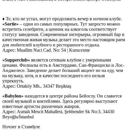
♦ Те, кто не устал, могут продолжить вечер в ночном клубе.
«Sortie»
– один из самых популярных. Тут запросто можно
встретить селебрити, а ценник на алкоголь соответствует
статусу заведения. Современные интерьеры, огромный бар и
качественная живая музыка делает это место настоящим раем
для любителей клубного и ресторанного отдыха.
Адрес:
Muallim Naci Cad. No: 54
|
Kurucesme
«Supperclub»
является сетевым клубом с умеренными
ценами. Филиалы есть в Амстердаме, Сан-Франциско и Лос-
Анджелесе. Заведение делает больший акцент не на еду, чем
на музыку, хотя, и в качестве последнего его нельзя
упрекнуть.
Адрес: Ortaköy Mh., 34347 Beşiktaş
«Babylon»
находится в центре района Бейоглу. Он славится
своей музыкой и коктейлями. Здесь регулярно выступают
известные артисты различных жанров.
Адрес: Asmalı Mescit Mahallesi, Şehbender Sk No:3, 34430
Beyoğlu/İstanbul
Ночлег в Стамбуле