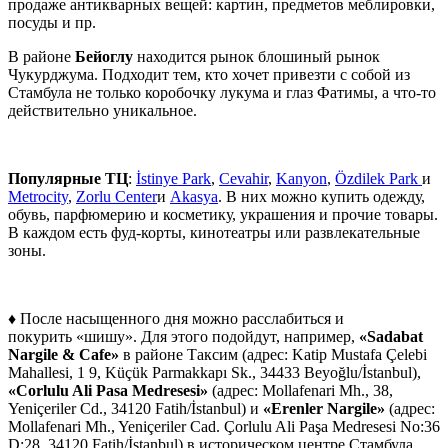
продаже антикварных вещей: картин, предметов меблировки,
посуды и пр.
В районе
Бейоглу
находится рынок блошиный рынок
Чукурджума. Подходит тем, кто хочет привезти с собой из
Стамбула не только коробочку лукума и глаз Фатимы, а что-то
действительно уникальное.
Популярные ТЦ
:
İstinye Park
,
Cevahir
,
Kanyon
,
Özdilek Park
и
Metrocity
,
Zorlu Center
и
Akasya
. В них можно купить одежду,
обувь, парфюмерию и косметику, украшения и прочие товары.
В каждом есть фуд-корты, кинотеатры или развлекательные
зоны.
♦ После насыщенного дня можно расслабиться и
покурить «шишу». Для этого подойдут, например,
«Sadabat
Nargile & Cafe»
в районе Таксим (адрес: Katip Mustafa Çelebi
Mahallesi, 1 9, Küçük Parmakkapı Sk., 34433 Beyoğlu/İstanbul),
«Corlulu Ali Pasa Medresesi»
(адрес: Mollafenari Mh., 38,
Yeniçeriler Cd., 34120 Fatih/İstanbul) и
«Erenler Nargile»
(адрес:
Mollafenari Mh., Yeniçeriler Cad. Çorlulu Ali Paşa Medresesi No:36
D:28, 34120 Fatih/İstanbul) в историческом центре Стамбула.