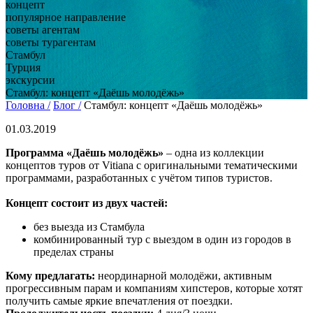
концепт
популярное направление
советы агентам
советы турагентам
Стамбул
Турция
экскурсии
Стамбул: концепт «Даёшь молодёжь»
Головна /
Блог /
Стамбул: концепт «Даёшь молодёжь»
01.03.2019
Программа «Даёшь молодёжь»
– одна из коллекции
концептов туров от Vitiana с оригинальными тематическими
программами, разработанных с учётом типов туристов.
Концепт состоит из двух частей:
без выезда из Стамбула
комбинированный тур с выездом в один из городов в
пределах страны
Кому предлагать:
неординарной молодёжи, активным
прогрессивным парам и компаниям хипстеров, которые хотят
получить самые яркие впечатления от поездки.