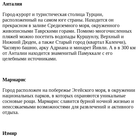
Анталия
Город-курорт и туристическая столица Турции,
расположенный на самом юге страны. Находится он
прекрасном в заливе Средиземного моря, окруженного
живописными Таврскими горами. Помимо многочисленных
пляжей можно посетить водопады Куршунлу, Верхный и
Нижний Дюден, а также Старый город (квартал Калеичи),
Часовую башню, арку Адриана и минарет Йивли. А в в 300 км
от Анталии находится знаменитый Памуккале с его
целебными источниками.
Мармарис
Город расположен на побережье Эгейского моря, в окружении
национальных парков, в которых охраняются уникальные
сосновые рощи. Мармарис славится бурной ночной жизнью и
неиссякаемыми возможностями для развлечений и активного
отдыха.
Измир