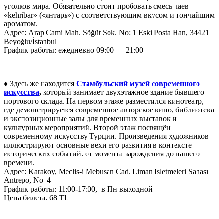
уголков мира. Обязательно стоит пробовать смесь чаев
«kehribar» («янтарь») с соответствующим вкусом и тончайшим
ароматом.
Адрес: Arap Cami Mah. Söğüt Sok. No: 1 Eski Posta Han, 34421
Beyoğlu/İstanbul
График работы: ежедневно 09:00 — 21:00
♦ Здесь же находится
Стамбульский музей современного
искусства
,
который занимает двухэтажное здание бывшего
портового склада. На первом этаже разместился кинотеатр,
где демонстрируется современное авторское кино, библиотека
и экспозиционные залы для временных выставок и
культурных мероприятий. Второй этаж посвящён
современному искусству Турции. Произведения художников
иллюстрируют основные вехи его развития в контексте
исторических событий: от момента зарождения до нашего
времени.
Адрес: Karakoy, Meclis-i Mebusan Cad. Liman Isletmeleri Sahası
Antrepo, No. 4
График работы: 11:00-17:00, в Пн выходной
Цена билета: 68 TL