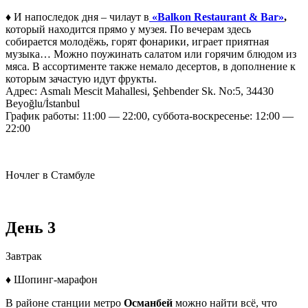
♦ И напоследок дня – чилаут в
«Balkon Restaurant & Bar»
,
который находится прямо у музея.
По вечерам здесь
собирается молодёжь, горят фонарики, играет приятная
музыка… Можно поужинать салатом или горячим блюдом из
мяса. В ассортименте также немало десертов, в дополнение к
которым зачастую идут фрукты.
Адрес: Asmalı Mescit Mahallesi, Şehbender Sk. No:5, 34430
Beyoğlu/İstanbul
График работы: 11:00 — 22:00, суббота-воскресенье: 12:00 —
22:00
Ночлег в Стамбуле
День 3
Завтрак
♦ Шопинг-марафон
В районе станции метро
Османбей
можно найти всё, что