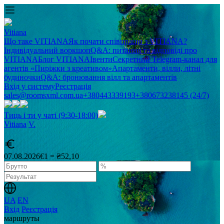
Vitiana
Що таке VITIANA
Як почати співпрацю з VITIANA?
Індивідуальний воркшоп
Q&A: питання та відповіді про
VITIANA
Блог VITIANA
Івенти
Секретний Telegram-канал для
агентів «Пиріжки з креативом»
Апартаменти, вілли, літні
будиночки
Q&A: бронювання вілл та апартаментів
Вхід у систему
Реєстрація
sales@roomsxml.com.ua
+380443339193
+380673238145 (24/7)
Тиць і ти у чаті (9:30-18:00)
Vitiana
V
.
07.08.2026
€1 = ₴52,10
UA
EN
Вхід
Реєстрація
маршруты