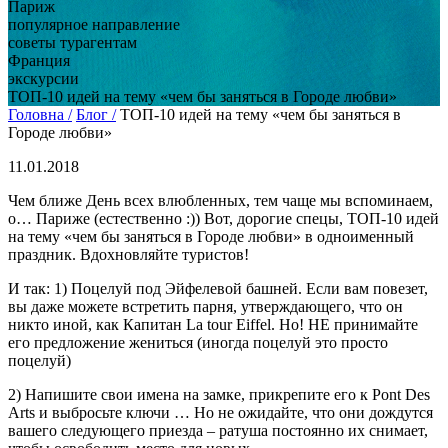
Париж
популярное направление
советы турагентам
Франция
экскурсии
ТОП-10 идей на тему «чем бы заняться в Городе любви»
Головна /
Блог /
ТОП-10 идей на тему «чем бы заняться в
Городе любви»
11.01.2018
Чем ближе День всех влюбленных, тем чаще мы вспоминаем,
о… Париже (естественно :)) Вот, дорогие спецы, ТОП-10 идей
на тему «чем бы заняться в Городе любви» в одноименный
праздник. Вдохновляйте туристов!
И так: 1) Поцелуй под Эйфелевой башней. Если вам повезет,
вы даже можете встретить парня, утверждающего, что он
никто иной, как Капитан La tour Eiffel. Но! НЕ принимайте
его предложение жениться (иногда поцелуй это просто
поцелуй)
2) Напишите свои имена на замке, прикрепите его к Pont Des
Arts и выбросьте ключи … Но не ожидайте, что они дождутся
вашего следующего приезда – ратуша постоянно их снимает,