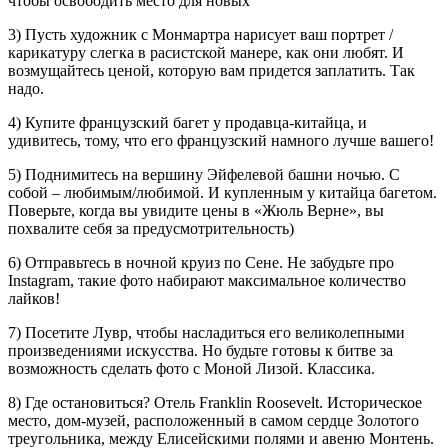
чтобы освободить место для новых
3) Пусть художник с Монмартра нарисует ваш портрет /
карикатуру слегка в расистской манере, как они любят. И
возмущайтесь ценой, которую вам придется заплатить. Так
надо.
4) Купите французский багет у продавца-китайца, и
удивитесь, тому, что его французский намного лучше вашего!
5) Поднимитесь на вершину Эйфелевой башни ночью. С
собой – любимым/любимой. И купленным у китайца багетом.
Поверьте, когда вы увидите цены в «Жюль Верне», вы
похвалите себя за предусмотрительность)
6) Отправьтесь в ночной круиз по Сене. Не забудьте про
Instagram, такие фото набирают максимальное количество
лайков!
7) Посетите Лувр, чтобы насладиться его великолепными
произведениями искусства. Но будьте готовы к битве за
возможность сделать фото с Моной Лизой. Классика.
8) Где остановиться? Отель Franklin Roosevelt. Историческое
место, дом-музей, расположенный в самом сердце Золотого
треугольника, между Елисейскими полями и авеню Монтень.