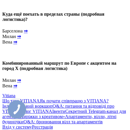
Куда ещё поехать в пределах страны (подробная
логистика)?
Барселона
⇒
Милан
⇒
Вена
⇒
Комбинированный маршрут по Европе с акцентом на
город Х (подробная логистика)
Милан
⇒
Вена
⇒
Vitiana
Що таке VITIANA
Як почати співпрацю з VITIANA?
Індивідуальний воркшоп
Q&A: питання та відповіді про
VITIANA
Блог VITIANA
Івенти
Секретний Telegram-канал для
агентів «Пиріжки з креативом»
Апартаменти, вілли, літні
будиночки
Q&A: бронювання вілл та апартаментів
Вхід у систему
Реєстрація