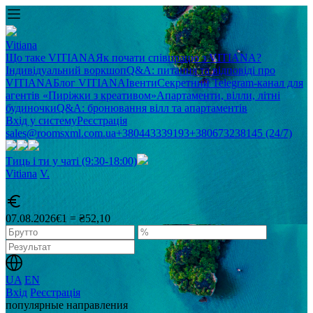
Vitiana
Що таке VITIANA
Як почати співпрацю з VITIANA?
Індивідуальний воркшоп
Q&A: питання та відповіді про
VITIANA
Блог VITIANA
Івенти
Секретний Telegram-канал для
агентів «Пиріжки з креативом»
Апартаменти, вілли, літні
будиночки
Q&A: бронювання вілл та апартаментів
Вхід у систему
Реєстрація
sales@roomsxml.com.ua
+380443339193
+380673238145 (24/7)
Тиць і ти у чаті (9:30-18:00)
Vitiana
V
.
07.08.2026
€1 = ₴52,10
UA
EN
Вхід
Реєстрація
популярные направления