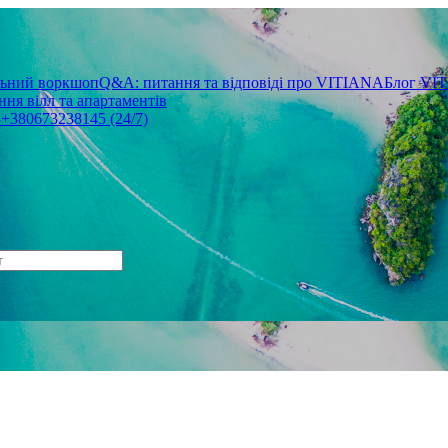
льний воркшоп
Q&A: питання та відповіді про VITIANA
Блог VI
ня вілл та апартаментів
3
+380673238145 (24/7)