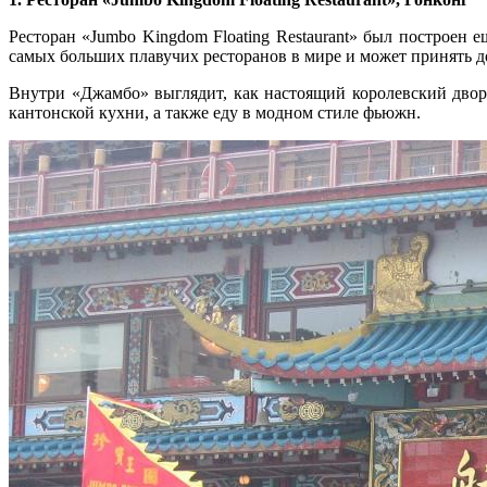
Ресторан «Jumbo Kingdom Floating Restaurant» был построен е
самых больших плавучих ресторанов в мире и может принять до
Внутри «Джамбо» выглядит, как настоящий королевский дворе
кантонской кухни, а также еду в модном стиле фьюжн.