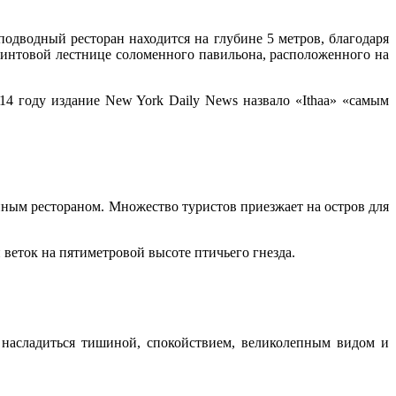
 подводный ресторан находится на глубине 5 метров, благодаря
 винтовой лестнице соломенного павильона, расположенного на
14 году издание New York Daily News назвало «Ithaa» «самым
нным рестораном. Множество туристов приезжает на остров для
веток на пятиметровой высоте птичьего гнезда.
 насладиться тишиной, спокойствием, великолепным видом и