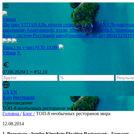
Vitiana
Що таке VITIANA
Як почати співпрацю з VITIANA?
Індивідуа
креативом»
Апартаменти, вілли, літні будиночки
Q&A: бронюван
Вхід у систему
Реєстрація
sales@roomsxml.com.ua
+38044333919
Тиць і ти у чаті (9:30-18:00)
Vitiana
V
.
07.08.2026
€1 = ₴52,10
UA
EN
Вхід
Реєстрація
cтрановедение
ТОП-8 необычных ресторанов мира
Головна /
Блог /
ТОП-8 необычных ресторанов мира
12.08.2014
1. Ресторан «Jumbo Kingdom Floating Restaurant», Гонконг