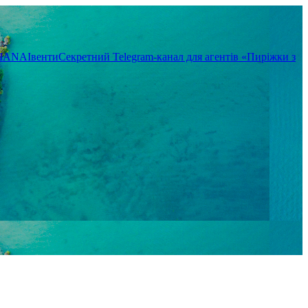
TIANA
Івенти
Секретний Telegram-канал для агентів «Пиріжки з