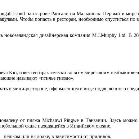
angali Island на острове Рангали на Мальдивах. Первый в мире
 акулами. Чтобы попасть в ресторан, необходимо спуститься по
ь новозеландская дизайнерская компания M.J.Murphy Ltd. В 20
neva Kiri, известен практически во всем мире своим необыкнове
ыхающие называют «птичье гнездо».
ать в мини-ресторане, оформленном в виде подвешенного среди 
подалеку от пляжа Michanwi Pingwe в Танзании. Здесь можно
небольшой скале находящейся в Индийском океане.
– пешком или на лодке, в зависимости от приливов.