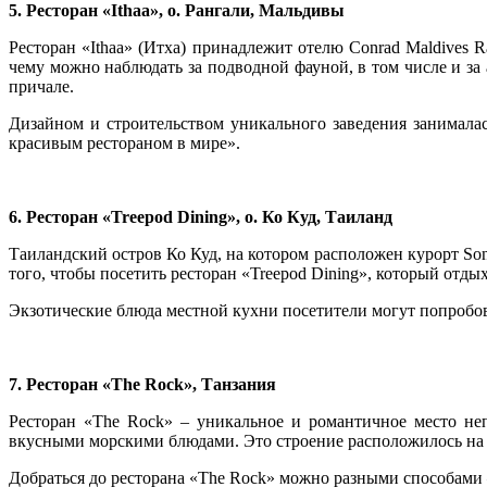
5. Ресторан
«
I
thaa», о. Рангали, Мальдивы
Ресторан «Ithaa» (Итха) принадлежит отелю Conrad Maldives R
чему можно наблюдать за подводной фауной, в том числе и за
причале.
Дизайном и строительством уникального заведения занималас
красивым рестораном в мире».
6. Ресторан
«
Treepod Dining
»
, о. Ко Куд, Таиланд
Таиландский остров Ко Куд, на котором расположен курорт So
того, чтобы посетить ресторан «Treepod Dining», который отд
Экзотические блюда местной кухни посетители могут попробов
7. Ресторан
«
The Rock
»
, Танзания
Ресторан «The Rock» – уникальное и романтичное место не
вкусными морскими блюдами. Это строение расположилось на 
Добраться до ресторана «The Rock» можно разными способами 