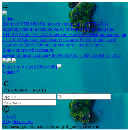
Vitiana
Що таке VITIANA
Як почати співпрацю з VITIANA?
Індивідуальний воркшоп
Q&A: питання та відповіді про
VITIANA
Блог VITIANA
Івенти
Секретний Telegram-канал для
агентів «Пиріжки з креативом»
Апартаменти, вілли, літні
будиночки
Q&A: бронювання вілл та апартаментів
Вхід у систему
Реєстрація
sales@roomsxml.com.ua
+380443339193
+380673238145 (24/7)
Тиць і ти у чаті (9:30-18:00)
Vitiana
V
.
07.08.2026
€1 = ₴52,10
UA
EN
Вхід
Реєстрація
Топ международных ассоциаций для турагентов