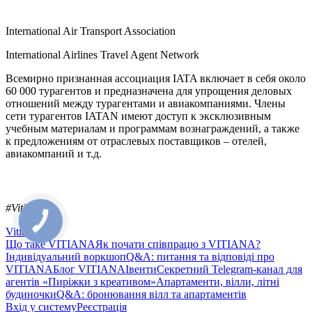
International Air Transport Association
International Airlines Travel Agent Network
Всемирно признанная ассоциация IATA включает в себя около
60 000 турагентов и предназначена для упрощения деловых
отношений между турагентами и авиакомпаниями. Члены
сети турагентов IATAN имеют доступ к эксклюзивным
учебным материалам и программам вознаграждений, а также
к предложениям от отраслевых поставщиков – отелей,
авиакомпаний и т.д.
#Vitiana
Vitiana
Що таке VITIANA
Як почати співпрацю з VITIANA?
Індивідуальний воркшоп
Q&A: питання та відповіді про
VITIANA
Блог VITIANA
Івенти
Секретний Telegram-канал для
агентів «Пиріжки з креативом»
Апартаменти, вілли, літні
будиночки
Q&A: бронювання вілл та апартаментів
Вхід у систему
Реєстрація