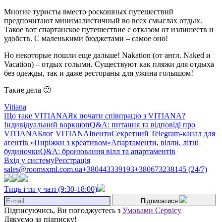
Многие туристы вместо роскошных путешествий
предпочитают минималистичный во всех смыслах отдых.
Такое вот спартанское путешествие с отказом от излишеств и
удобств. С маленькими бюджетами – самое оно!
Но некоторые пошли еще дальше! Nakation (от англ. Naked и
Vacation) – отдых голыми. Существуют как пляжи для отдыха
без одежды, так и даже рестораны для ужина голышом!
Такие дела 🙂
Vitiana
Що таке VITIANA
Як почати співпрацю з VITIANA?
Індивідуальний воркшоп
Q&A: питання та відповіді про
VITIANA
Блог VITIANA
Івенти
Секретний Telegram-канал для
агентів «Пиріжки з креативом»
Апартаменти, вілли, літні
будиночки
Q&A: бронювання вілл та апартаментів
Вхід у систему
Реєстрація
sales@roomsxml.com.ua
+380443339193
+380673238145 (24/7)
Тиць і ти у чаті (9:30-18:00)
Підписатися
Підписуючись, Ви погоджуєтесь з
Умовами Сервісу
Дякуємо за підписку!