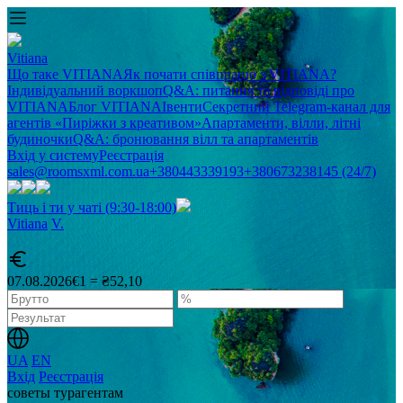
Vitiana
Що таке VITIANA
Як почати співпрацю з VITIANA?
Індивідуальний воркшоп
Q&A: питання та відповіді про
VITIANA
Блог VITIANA
Івенти
Секретний Telegram-канал для
агентів «Пиріжки з креативом»
Апартаменти, вілли, літні
будиночки
Q&A: бронювання вілл та апартаментів
Вхід у систему
Реєстрація
sales@roomsxml.com.ua
+380443339193
+380673238145 (24/7)
Тиць і ти у чаті (9:30-18:00)
Vitiana
V
.
07.08.2026
€1 = ₴52,10
UA
EN
Вхід
Реєстрація
советы турагентам