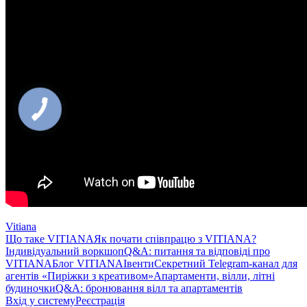
Vitiana
Що таке VITIANA
Як почати співпрацю з VITIANA?
Індивідуальний воркшоп
Q&A: питання та відповіді про
VITIANA
Блог VITIANA
Івенти
Секретний Telegram-канал для
агентів «Пиріжки з креативом»
Апартаменти, вілли, літні
будиночки
Q&A: бронювання вілл та апартаментів
Вхід у систему
Реєстрація