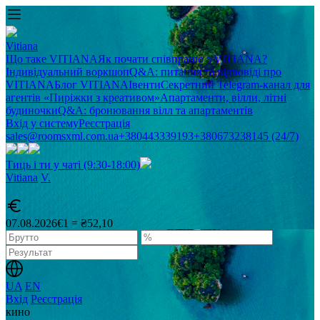
Vitiana
Що таке VITIANA
Як почати співпрацю з VITIANA?
Індивідуальний воркшоп
Q&A: питання та відповіді про
VITIANA
Блог VITIANA
Івенти
Секретний Telegram-канал для
агентів «Пиріжки з креативом»
Апартаменти, вілли, літні
будиночки
Q&A: бронювання вілл та апартаментів
Вхід у систему
Реєстрація
sales@roomsxml.com.ua
+380443339193
+380673238145 (24/7)
Тиць і ти у чаті (9:30-18:00)
Vitiana
V
.
07.08.2026
€1 = ₴52,10
UA
EN
Вхід
Реєстрація
кино