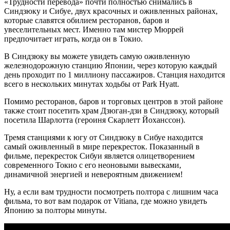
«Трудности перевода» почти полностью снимались в
Синдзюку и Сибуе, двух красочных и оживленных районах,
которые славятся обилием ресторанов, баров и
увеселительных мест. Именно там мистер Мюррей
предпочитает играть, когда он в Токио.
В Синдзюку вы можете увидеть самую оживленную
железнодорожную станцию Японии, через которую каждый
день проходит по 1 миллиону пассажиров. Станция находится
всего в нескольких минутах ходьбы от Park Hyatt.
Помимо ресторанов, баров и торговых центров в этой районе
также стоит посетить храм Дзюган-дзи в Синдзюку, который
посетила Шарлотта (героиня Скарлетт Йоханссон).
Тремя станциями к югу от Синдзюку в Сибуе находится
самый оживленный в мире перекресток. Показанный в
фильме, перекресток Сибуи является олицетворением
современного Токио с его неоновыми вывесками,
динамичной энергией и невероятным движением!
Ну, а если вам трудности посмотреть полтора с лишним часа
фильма, то вот вам подарок от Vitiana, где можно увидеть
Японию за полторы минуты.