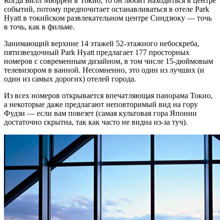
Когда Билл Мюррей в Токио, то он любит находиться в центре
событий, потому предпочитает останавливаться в отеле Park
Hyatt в токийском развлекательном центре Синдзюку — точь
в точь, как в фильме.
Занимающий верхние 14 этажей 52-этажного небоскреба,
пятизвездочный Park Hyatt предлагает 177 просторных
номеров с современным дизайном, в том числе 15-дюймовым
телевизором в ванной. Несомненно, это один из лучших (и
один из самых дорогих) отелей города.
Из всех номеров открывается впечатляющая панорама Токио,
а некоторые даже предлагают неповторимый вид на гору
Фудзи — если вам повезет (самая культовая гора Японии
достаточно скрытна, так как часто не видна из-за туч).