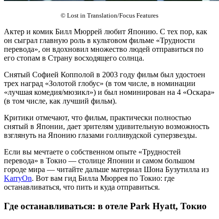
© Lost in Translation/Focus Features
Актер и комик Билл Мюррей любит Японию. С тех пор, как
он сыграл главную роль в культовом фильме «Трудности
перевода», он вдохновил множество людей отправиться по
его стопам в Страну восходящего солнца.
Снятый Софией Копполой в 2003 году фильм был удостоен
трех наград «Золотой глобус» (в том числе, в номинации
«лучшая комедия/мюзикл») и был номинирован на 4 «Оскара»
(в том числе, как лучший фильм).
Критики отмечают, что фильм, практически полностью
снятый в Японии, дает зрителям удивительную возможность
взглянуть на Японию глазами голливудской суперзвезды.
Если вы мечтаете о собственном опыте «Трудностей
перевода» в Токио — столице Японии и самом большом
городе мира — читайте дальше материал Шона Бузутилла из
KarryOn
. Вот вам гид Билла Мюррея по Токио: где
останавливаться, что пить и куда отправиться.
Где останавливаться: в отеле Park Hyatt, Токио