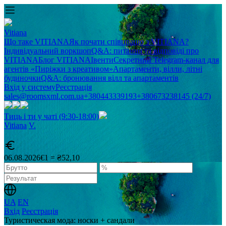
Vitiana
Що таке VITIANA
Як почати співпрацю з VITIANA?
Індивідуальний воркшоп
Q&A: питання та відповіді про
VITIANA
Блог VITIANA
Івенти
Секретний Telegram-канал для
агентів «Пиріжки з креативом»
Апартаменти, вілли, літні
будиночки
Q&A: бронювання вілл та апартаментів
Вхід у систему
Реєстрація
sales@roomsxml.com.ua
+380443339193
+380673238145 (24/7)
Тиць і ти у чаті (9:30-18:00)
Vitiana
V
.
06.08.2026
€1 = ₴52,10
UA
EN
Вхід
Реєстрація
Туристическая мода: носки + сандали