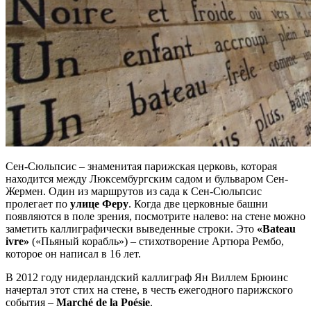
Сен-Сюльпсис – знаменитая парижская церковь, которая
находится между Люксембургским садом и бульваром Сен-
Жермен. Один из маршрутов из сада к Сен-Сюльпсис
пролегает по
улице Феру
. Когда две церковные башни
появляются в поле зрения, посмотрите налево: на стене можно
заметить каллиграфически выведенные строки. Это
«Bateau
ivre»
(«Пьяный корабль») – стихотворение Артюра Рембо,
которое он написал в 16 лет.
В 2012 году нидерландский каллиграф Ян Виллем Брюинс
начертал этот стих на стене, в честь ежегодного парижского
события –
Marché de la Poésie
.