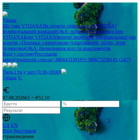
Vitiana
Що таке VITIANA
Як почати співпрацю з VITIANA?
Індивідуальний воркшоп
Q&A: питання та відповіді про
VITIANA
Блог VITIANA
Івенти
Секретний Telegram-канал для
агентів «Пиріжки з креативом»
Апартаменти, вілли, літні
будиночки
Q&A: бронювання вілл та апартаментів
Вхід у систему
Реєстрація
sales@roomsxml.com.ua
+380443339193
+380673238145 (24/7)
Тиць і ти у чаті (9:30-18:00)
Vitiana
V
.
07.08.2026
€1 = ₴52,10
UA
EN
Вхід
Реєстрація
cтрановедение