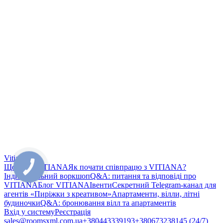
Vitiana
Що таке VITIANA
Як почати співпрацю з VITIANA?
Індивідуальний воркшоп
Q&A: питання та відповіді про
VITIANA
Блог VITIANA
Івенти
Секретний Telegram-канал для
агентів «Пиріжки з креативом»
Апартаменти, вілли, літні
будиночки
Q&A: бронювання вілл та апартаментів
Вхід у систему
Реєстрація
sales@roomsxml.com.ua
+380443339193
+380673238145 (24/7)