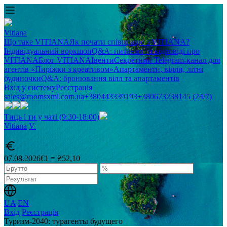
Vitiana
Що таке VITIANA
Як почати співпрацю з VITIANA?
Індивідуальний воркшоп
Q&A: питання та відповіді про
VITIANA
Блог VITIANA
Івенти
Секретний Telegram-канал для
агентів «Пиріжки з креативом»
Апартаменти, вілли, літні
будиночки
Q&A: бронювання вілл та апартаментів
Вхід у систему
Реєстрація
sales@roomsxml.com.ua
+380443339193
+380673238145 (24/7)
Тиць і ти у чаті (9:30-18:00)
Vitiana
V
.
07.08.2026
€1 = ₴52,10
UA
EN
Вхід
Реєстрація
Туризм-2040: турагенты будущего