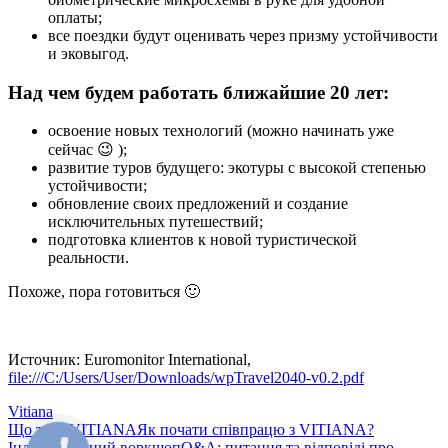
оплаты;
все поездки будут оценивать через призму устойчивости
и эковыгод.
Над чем будем работать ближайшие 20 лет:
освоение новых технологий (можно начинать уже
сейчас 😉 );
развитие туров будущего: экотуры с высокой степенью
устойчивости;
обновление своих предложений и создание
исключительных путешествий;
подготовка клиентов к новой туристической
реальности.
Похоже, пора готовиться 🙂
Источник: Euromonitor International,
file:///C:/Users/User/Downloads/wpTravel2040-v0.2.pdf
Vitiana
Що таке VITIANA
Як почати співпрацю з VITIANA?
Індивідуальний воркшоп
Q&A: питання та відповіді про