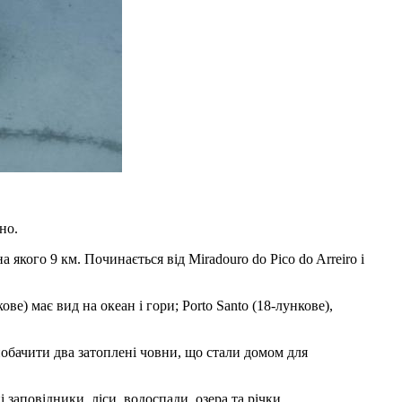
но.
якого 9 км. Починається від Miradouro do Pico do Arreiro і
ве) має вид на океан і гори; Porto Santo (18-лункове),
 побачити два затоплені човни, що стали домом для
заповідники, ліси, водоспади, озера та річки.