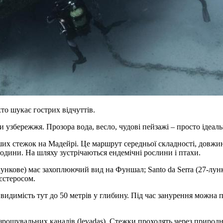
то шукає гострих відчуттів.
 узбережжя. Прозора вода, весло, чудові пейзажі – просто ідеаль
их стежок на Мадейрі. Це маршрут середньої складності, довжина 
 години. На шляху зустрічаються ендемічні рослини і птахи.
-лункове) має захоплюючий вид на Фуншал; Santo da Serra (27-лунко
єстеросом.
д видимість тут до 50 метрів у глибину. Під час занурення можна
шувальних каналів (levadas). Стежки проходять через природні 