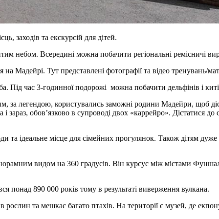
ць, заходів та екскурсій для дітей.
итим небом. Всередині можна побачити регіональні ремісничі ви
на Мадейрі. Тут представлені фотографії та відео тренувань/матч
. Під час 3-годинної подорожі можна побачити дельфінів і китів
м, за легендою, користувались заможні родини Мадейри, щоб діс
а і зараз, обов’язково в супроводі двох «каррейро». Дістатися д
и та ідеальне місце для сімейних прогулянок. Також дітям дуже 
анорамним видом на 360 градусів. Він курсує між містами Фунша
ся понад 890 000 років тому в результаті виверження вулкана.
в рослин та мешкає багато птахів. На території є музей, де екпону