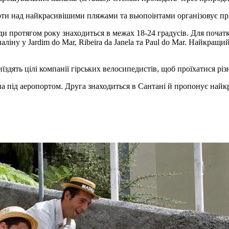
и над найкрасивішими пляжами та вьюпоінтами організовує приват
и протягом року знаходиться в межах 18-24 градусів. Для початківц
ну у Jardim do Mar, Ribeira da Janela та Paul do Mar. Найкращий 
дять цілі компанії гірських велосипедистів, щоб проїхатися рі
на під аеропортом. Друга знаходиться в Сантані й пропонує найк