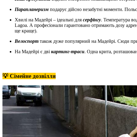
Парапланеризм
подарує дійсно незабутні моменти. Польот
Хвилі на Мадейрі – ідеальні для
серфінгу
. Температура вод
Lagoa. А професіонали гарантовано отримають дозу адреналі
ще краще).
Велоспорт
також дуже популярний на Мадейрі. Сюди приїз
На Мадейрі є дві
картинг-траси
. Одна крита, розташова
💡 Сімейне дозвілля