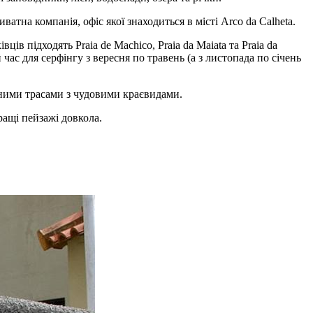
на компанія, офіс якої знаходиться в місті Arco da Calheta.
ів підходять Praia de Machico, Praia da Maiata та Praia da
час для серфінгу з вересня по травень (а з листопада по січень
зними трасами з чудовими краєвидами.
ращі пейзажі довкола.