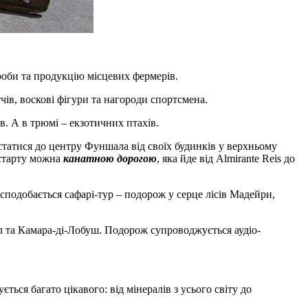
роби та продукцію місцевих фермерів.
ів, воскові фігури та нагороди спортсмена.
. А в трюмі – екзотичних птахів.
татися до центру Фуншала від своїх будинків у верхньому
о старту можна
канатною дорогою
, яка йде від Almirante Reis до
сподобається сафарі-тур – подорож у серце лісів Мадейри,
л та Камара-ді-Лобуш. Подорож супроводжується аудіо-
ється багато цікавого: від мінералів з усього світу до