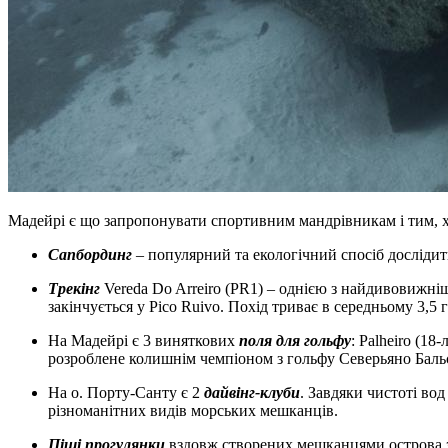
Мадейрі є що запропонувати спортивним мандрівникам і тим, х
Сапбординг
– популярний та екологічний спосіб дослідити
Трекінг
Vereda Do Arreiro (PR1) – однією з найдивовижніш
закінчується у Pico Ruivo. Похід триває в середньому 3,5
На Мадейрі є 3 виняткових
поля для гольфу
: Palheiro (18
розроблене колишнім чемпіоном з гольфу Северьяно Баль
На о. Порту-Санту є 2
дайвінг-клуби
. Завдяки чистоті во
різноманітних видів морських мешканців.
Піші прогулянки
вздовж cтворених мешканцями острова зро