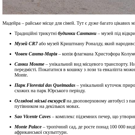
Мадейра – райське місце для сімей. Тут є дуже багато цікавих міс
Традиційні трикутні
будинки Сантани
– музей під відкр
Музей CR7
або музей Криштиану Роналду, який народився 
Човен Санта-Марія
– копія флагмана Христофора Колумба
Санки Монте
– унікальний вид місцевого транспорту. Ни
передмісті. Покататися в кошику з лози та евкаліпта можн
Monte.
Парк Florestal das Queimadas
– унікальний куточок природ
схожих на парк Юрського періоду.
Оглядові міські екскурсії
на двоповерховому автобусі з п
путівником на декількох мовах.
Sao Vicente Caves
– комплекс підземних печер, що утворив
Monte Palace
– тропічний сад, де росте понад 100 000 виді
африканської скульптури.