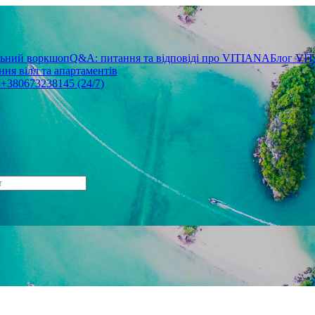
льний воркшоп
Q&A: питання та відповіді про VITIANA
Блог VI
ня вілл та апартаментів
3
+380673238145 (24/7)