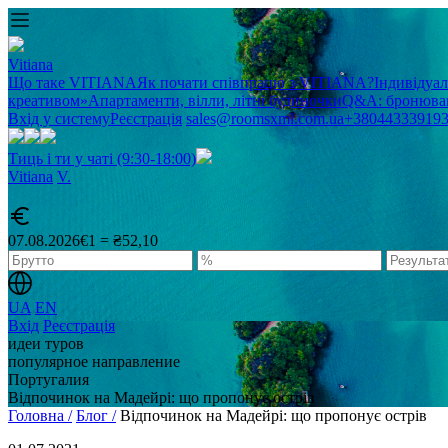
Vitiana
Що таке VITIANA
Як почати співпрацю з VITIANA?
Індивідуа
креативом»
Апартаменти, вілли, літні будиночки
Q&A: бронюван
Вхід у систему
Реєстрація
sales@roomsxml.com.ua
+38044333919
Тиць і ти у чаті (9:30-18:00)
Vitiana
V
.
07.08.2026
€1 = ₴52,10
UA
EN
Вхід
Реєстрація
идеи туров
популярное направление
Португалия
Відпочинок на Мадейрі: що пропонує острів
Головна /
Блог /
Відпочинок на Мадейрі: що пропонує острів