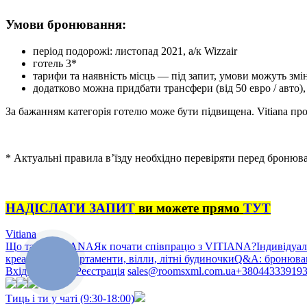
Умови бронювання:
період подорожі: листопад 2021, а/к Wizzair
готель 3*
тарифи та наявність місць — під запит, умови можуть зм
додатково можна придбати трансфери (від 50 евро / авто),
За бажанням категорія готелю може бути підвищена. Vitiana проп
* Актуальні правила в’їзду необхідно перевіряти перед броню
НАДІСЛАТИ ЗАПИТ
ви можете прямо
ТУТ
Vitiana
Що таке VITIANA
Як почати співпрацю з VITIANA?
Індивідуа
креативом»
Апартаменти, вілли, літні будиночки
Q&A: бронюван
КНОПКА
ЗВ'ЯЗКУ
Вхід у систему
Реєстрація
sales@roomsxml.com.ua
+38044333919
Тиць і ти у чаті (9:30-18:00)