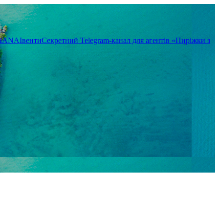
TIANA
Івенти
Секретний Telegram-канал для агентів «Пиріжки з