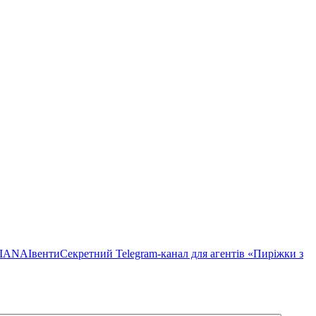
TIANA
Івенти
Секретний Telegram-канал для агентів «Пиріжки з