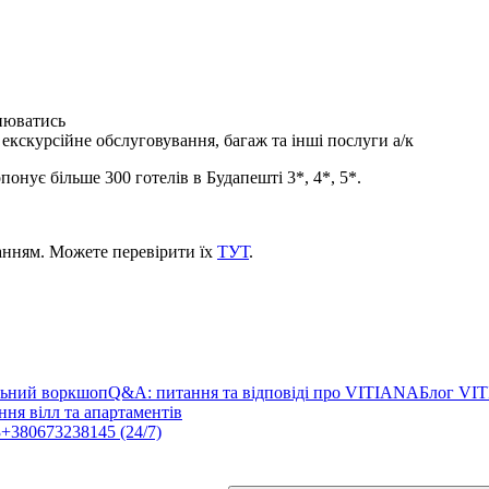
інюватись
 екскурсійне обслуговування, багаж та інші послуги а/к
онує більше 300 готелів в Будапешті 3*, 4*, 5*.
ванням. Можете перевірити їх
ТУТ
.
льний воркшоп
Q&A: питання та відповіді про VITIANA
Блог VI
ня вілл та апартаментів
3
+380673238145 (24/7)