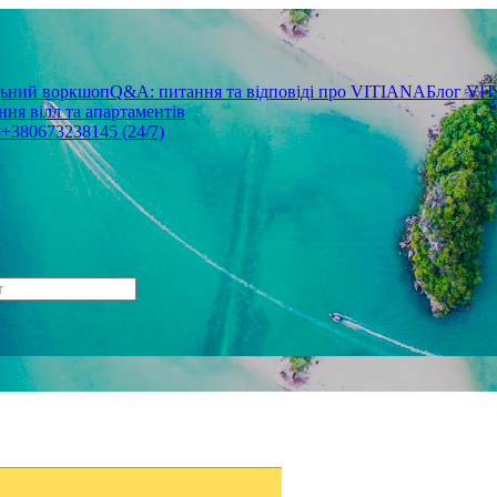
льний воркшоп
Q&A: питання та відповіді про VITIANA
Блог VI
ня вілл та апартаментів
3
+380673238145 (24/7)