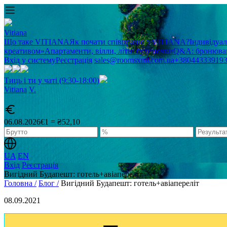
Vitiana
Що таке VITIANA
Як почати співпрацю з VITIANA?
Індивідуа
креативом»
Апартаменти, вілли, літні будиночки
Q&A: бронюван
Вхід у систему
Реєстрація
sales@roomsxml.com.ua
+38044333919
Тиць і ти у чаті (9:30-18:00)
Vitiana
V
.
06.08.2026
€1 = ₴52,10
UA
EN
Вхід
Реєстрація
Вигідний Будапешт: готель+авіапереліт
Головна /
Блог /
Вигідний Будапешт: готель+авіапереліт
08.09.2021