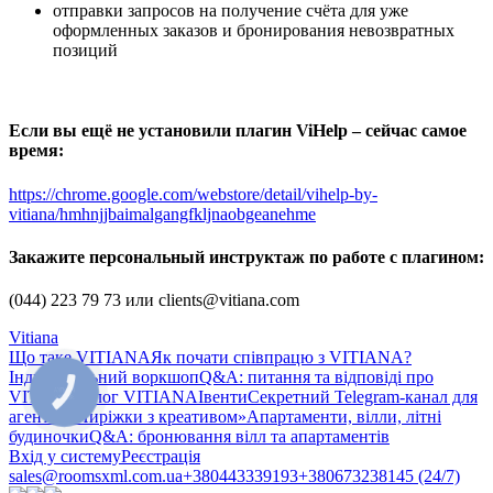
отправки запросов на получение счёта для уже
оформленных заказов и бронирования невозвратных
позиций
Если вы ещё не установили плагин ViHelp – сейчас самое
время:
https://chrome.google.com/webstore/detail/vihelp-by-
vitiana/hmhnjjbaimalgangfkljnaobgeanehme
Закажите персональный инструктаж по работе с плагином:
(044) 223 79 73 или clients@vitiana.com
Vitiana
Що таке VITIANA
Як почати співпрацю з VITIANA?
Індивідуальний воркшоп
Q&A: питання та відповіді про
КНОПКА
VITIANA
Блог VITIANA
Івенти
Секретний Telegram-канал для
ЗВ'ЯЗКУ
агентів «Пиріжки з креативом»
Апартаменти, вілли, літні
будиночки
Q&A: бронювання вілл та апартаментів
Вхід у систему
Реєстрація
sales@roomsxml.com.ua
+380443339193
+380673238145 (24/7)