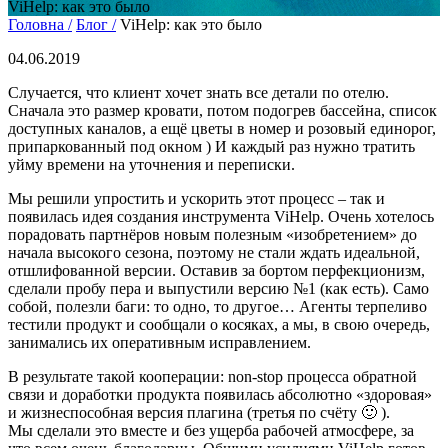
ViHelp: как это было
Головна /
Блог /
ViHelp: как это было
04.06.2019
Случается, что клиент хочет знать все детали по отелю.
Сначала это размер кровати, потом подогрев бассейна, список
доступных каналов, а ещё цветы в номер и розовый единорог,
припаркованный под окном ) И каждый раз нужно тратить
уйму времени на уточнения и переписки.
Мы решили упростить и ускорить этот процесс – так и
появилась идея создания инструмента ViHelp. Очень хотелось
порадовать партнёров новым полезным «изобретением» до
начала высокого сезона, поэтому не стали ждать идеальной,
отшлифованной версии. Оставив за бортом перфекционизм,
сделали пробу пера и выпустили версию №1 (как есть). Само
собой, полезли баги: то одно, то другое… Агенты терпеливо
тестили продукт и сообщали о косяках, а мы, в свою очередь,
занимались их оперативным исправлением.
В результате такой кооперации: non-stop процесса обратной
связи и доработки продукта появилась абсолютно «здоровая»
и жизнеспособная версия плагина (третья по счёту 🙂 ).
Мы сделали это вместе и без ущерба рабочей атмосфере, за