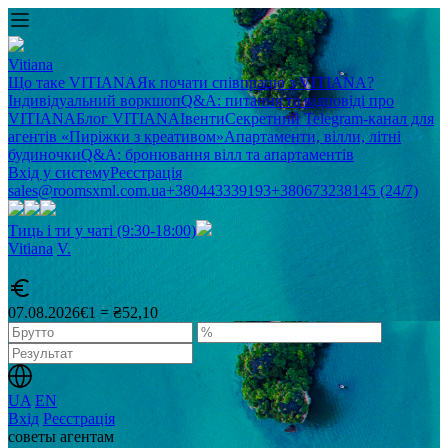
Vitiana
Що таке VITIANA
Як почати співпрацю з VITIANA?
Індивідуальний воркшоп
Q&A: питання та відповіді про
VITIANA
Блог VITIANA
Івенти
Секретний Telegram-канал для
агентів «Пиріжки з креативом»
Апартаменти, вілли, літні
будиночки
Q&A: бронювання вілл та апартаментів
Вхід у систему
Реєстрація
sales@roomsxml.com.ua
+380443339193
+380673238145 (24/7)
Тиць і ти у чаті (9:30-18:00)
Vitiana
V
.
07.08.2026
€1 = ₴52,10
UA
EN
Вхід
Реєстрація
советы агентам