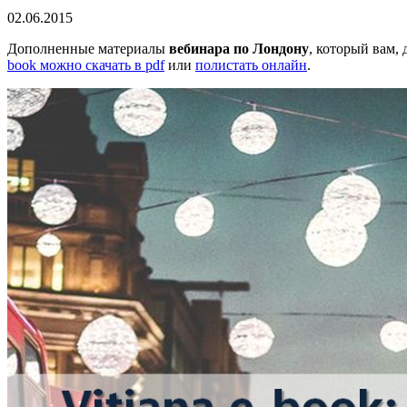
02.06.2015
Дополненные материалы
вебинара по Лондону
, который вам,
book можно скачать в pdf
или
полистать онлайн
.