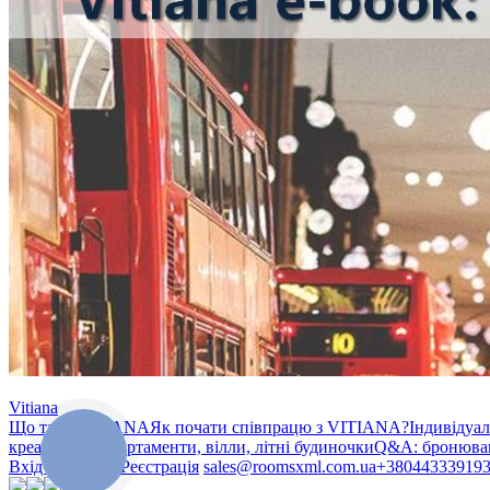
Vitiana
Що таке VITIANA
Як почати співпрацю з VITIANA?
Індивідуа
креативом»
Апартаменти, вілли, літні будиночки
Q&A: бронюван
Вхід у систему
Реєстрація
sales@roomsxml.com.ua
+38044333919