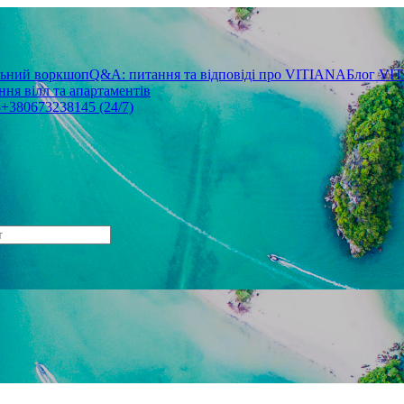
льний воркшоп
Q&A: питання та відповіді про VITIANA
Блог VI
ня вілл та апартаментів
3
+380673238145 (24/7)