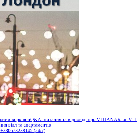
льний воркшоп
Q&A: питання та відповіді про VITIANA
Блог VI
ня вілл та апартаментів
3
+380673238145 (24/7)