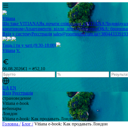
Vitiana
Що таке VITIANA
Як почати співпрацю з VITIANA?
Індивідуа
креативом»
Апартаменти, вілли, літні будиночки
Q&A: бронюван
Вхід у систему
Реєстрація
sales@roomsxml.com.ua
+38044333919
Тиць і ти у чаті (9:30-18:00)
Vitiana
V
.
06.08.2026
€1 = ₴52,10
UA
EN
Вхід
Реєстрація
cтрановедение
Vitiana e-book
вебинары
Лондон
Vitiana e-book: Как продавать Лондон
Головна /
Блог /
Vitiana e-book: Как продавать Лондон