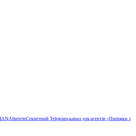
TIANA
Івенти
Секретний Telegram-канал для агентів «Пиріжки з