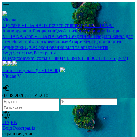
Vitiana
Що таке VITIANA
Як почати співпрацю з VITIANA?
Індивідуальний воркшоп
Q&A: питання та відповіді про
VITIANA
Блог VITIANA
Івенти
Секретний Telegram-канал для
агентів «Пиріжки з креативом»
Апартаменти, вілли, літні
будиночки
Q&A: бронювання вілл та апартаментів
Вхід у систему
Реєстрація
sales@roomsxml.com.ua
+380443339193
+380673238145 (24/7)
Тиць і ти у чаті (9:30-18:00)
Vitiana
V
.
07.08.2026
€1 = ₴52,10
UA
EN
Вхід
Реєстрація
cтрановедение