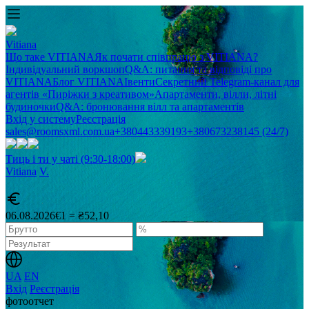
Vitiana
Що таке VITIANA
Як почати співпрацю з VITIANA?
Індивідуальний воркшоп
Q&A: питання та відповіді про
VITIANA
Блог VITIANA
Івенти
Секретний Telegram-канал для
агентів «Пиріжки з креативом»
Апартаменти, вілли, літні
будиночки
Q&A: бронювання вілл та апартаментів
Вхід у систему
Реєстрація
sales@roomsxml.com.ua
+380443339193
+380673238145 (24/7)
Тиць і ти у чаті (9:30-18:00)
Vitiana
V
.
06.08.2026
€1 = ₴52,10
UA
EN
Вхід
Реєстрація
фотоотчет