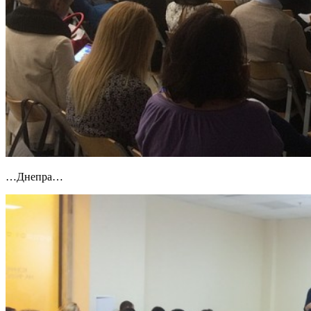
…Днепра…