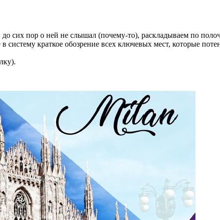
Так, будь ласка, повідомляйте мене про новини, події та
пропозиції
*
 до сих пор о ней не слышал (почему-то), раскладываем по полоч
е в систему краткое обозрение всех ключевых мест, которые по
Підписуючись на розсилку, ви погоджуєтесь з
Правилами
користування и Політикою конфіденційності
та даєте згоду на
лку).
використання файлів cookie і передачу своїх персональних
даних
*
Дізнатися більше!