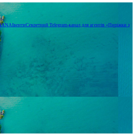
TIANA
Івенти
Секретний Telegram-канал для агентів «Пиріжки з