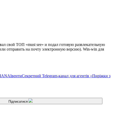
вал свой ТОП «must see» и подал готовую развлекательную
или отправить на почту электронную версию). Win-win для
TIANA
Івенти
Секретний Telegram-канал для агентів «Пиріжки з
Підписатися