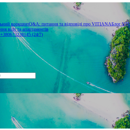
льний воркшоп
Q&A: питання та відповіді про VITIANA
Блог VI
ня вілл та апартаментів
3
+380673238145 (24/7)
Не любите все ускладнювати?
Тоді підписуйтеся та дивуйтеся,
наскільки легко працювати
Електронна пошта
*
Ваше ім'я