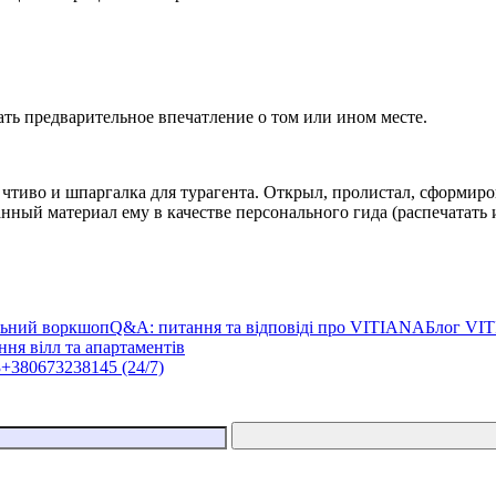
ь предварительное впечатление о том или ином месте.
чтиво и шпаргалка для турагента. Открыл, пролистал, сформиро
ный материал ему в качестве персонального гида (распечатать 
льний воркшоп
Q&A: питання та відповіді про VITIANA
Блог VI
ня вілл та апартаментів
3
+380673238145 (24/7)