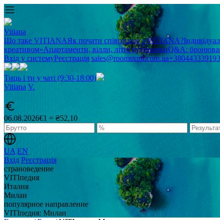
Vitiana
Що таке VITIANA
Як почати співпрацю з VITIANA?
Індивідуа
креативом»
Апартаменти, вілли, літні будиночки
Q&A: бронюван
Вхід у систему
Реєстрація
sales@roomsxml.com.ua
+38044333919
Тиць і ти у чаті (9:30-18:00)
Vitiana
V
.
06.08.2026
€1 = ₴52,10
UA
EN
Вхід
Реєстрація
cтрановедение
VITIпедия
Италия
Милан
популярное направление
VITIпедия: Милан