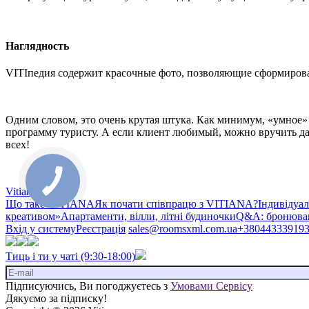
Наглядность
VITIпедия содержит красочные фото, позволяющие сформироват
Одним словом, это очень крутая штука. Как минимум, «умное» 
программу туристу. А если клиент любимый, можно вручить дан
всех!
Vitiana
Що таке VITIANA
Як почати співпрацю з VITIANA?
Індивідуа
креативом»
Апартаменти, вілли, літні будиночки
Q&A: бронюван
Вхід у систему
Реєстрація
sales@roomsxml.com.ua
+38044333919
Тиць і ти у чаті (9:30-18:00)
Підписуючись, Ви погоджуєтесь з
Умовами Сервісу
Дякуємо за підписку!