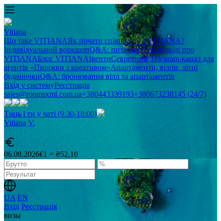
Vitiana
Що таке VITIANA
Як почати співпрацю з VITIANA?
Індивідуальний воркшоп
Q&A: питання та відповіді про
VITIANA
Блог VITIANA
Івенти
Секретний Telegram-канал для
агентів «Пиріжки з креативом»
Апартаменти, вілли, літні
будиночки
Q&A: бронювання вілл та апартаментів
Вхід у систему
Реєстрація
sales@roomsxml.com.ua
+380443339193
+380673238145 (24/7)
Тиць і ти у чаті (9:30-18:00)
Vitiana
V
.
06.08.2026
€1 = ₴52,10
UA
EN
Вхід
Реєстрація
визы