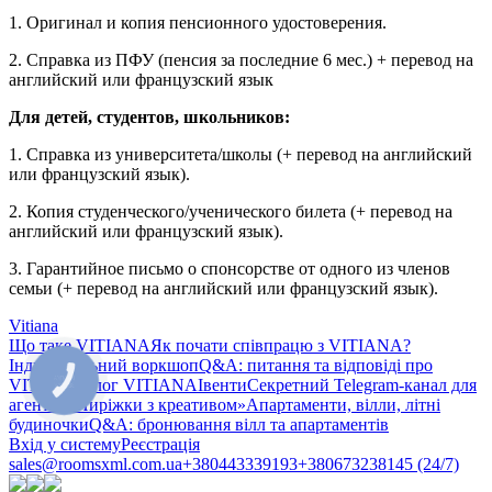
1. Оригинал и копия пенсионного удостоверения.
2. Справка из ПФУ (пенсия за последние 6 мес.) + перевод на
английский или французский язык
Для детей, студентов, школьников:
1. Справка из университета/школы (+ перевод на английский
или французский язык).
2. Копия студенческого/ученического билета (+ перевод на
английский или французский язык).
3. Гарантийное письмо о спонсорстве от одного из членов
семьи (+ перевод на английский или французский язык).
Vitiana
Що таке VITIANA
Як почати співпрацю з VITIANA?
Індивідуальний воркшоп
Q&A: питання та відповіді про
VITIANA
Блог VITIANA
Івенти
Секретний Telegram-канал для
КНОПКА
ЗВ'ЯЗКУ
агентів «Пиріжки з креативом»
Апартаменти, вілли, літні
будиночки
Q&A: бронювання вілл та апартаментів
Вхід у систему
Реєстрація
sales@roomsxml.com.ua
+380443339193
+380673238145 (24/7)