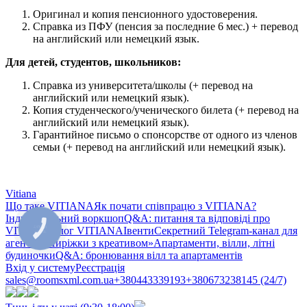
Оригинал и копия пенсионного удостоверения.
Справка из ПФУ (пенсия за последние 6 мес.) + перевод
на английский или немецкий язык.
Для детей, студентов, школьников:
Справка из университета/школы (+ перевод на
английский или немецкий язык).
Копия студенческого/ученического билета (+ перевод на
английский или немецкий язык).
Гарантийное письмо о спонсорстве от одного из членов
семьи (+ перевод на английский или немецкий язык).
Vitiana
Що таке VITIANA
Як почати співпрацю з VITIANA?
Індивідуальний воркшоп
Q&A: питання та відповіді про
VITIANA
Блог VITIANA
Івенти
Секретний Telegram-канал для
КНОПКА
ЗВ'ЯЗКУ
агентів «Пиріжки з креативом»
Апартаменти, вілли, літні
будиночки
Q&A: бронювання вілл та апартаментів
Вхід у систему
Реєстрація
sales@roomsxml.com.ua
+380443339193
+380673238145 (24/7)