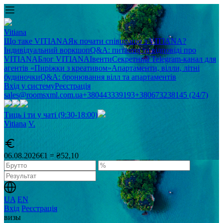
Vitiana
Що таке VITIANA
Як почати співпрацю з VITIANA?
Індивідуальний воркшоп
Q&A: питання та відповіді про
VITIANA
Блог VITIANA
Івенти
Секретний Telegram-канал для
агентів «Пиріжки з креативом»
Апартаменти, вілли, літні
будиночки
Q&A: бронювання вілл та апартаментів
Вхід у систему
Реєстрація
sales@roomsxml.com.ua
+380443339193
+380673238145 (24/7)
Тиць і ти у чаті (9:30-18:00)
Vitiana
V
.
06.08.2026
€1 = ₴52,10
UA
EN
Вхід
Реєстрація
визы