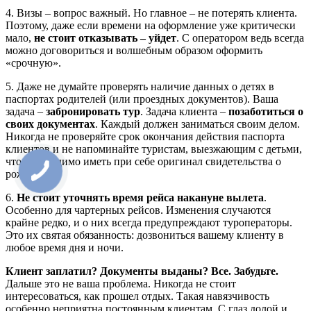
4. Визы – вопрос важный. Но главное – не потерять клиента.
Поэтому, даже если времени на оформление уже критически
мало,
не стоит отказывать – уйдет
. С оператором ведь всегда
можно договориться и волшебным образом оформить
«срочную».
5. Даже не думайте проверять наличие данных о детях в
паспортах родителей (или проездных документов). Ваша
задача –
забронировать тур
. Задача клиента –
позаботиться о
своих документах
. Каждый должен заниматься своим делом.
Никогда не проверяйте срок окончания действия паспорта
клиентов и не напоминайте туристам, выезжающим с детьми,
что необходимо иметь при себе оригинал свидетельства о
рождении.
6.
Не стоит уточнять время рейса накануне вылета
.
Особенно для чартерных рейсов. Изменения случаются
крайне редко, и о них всегда предупреждают туроператоры.
Это их святая обязанность: дозвониться вашему клиенту в
любое время дня и ночи.
Клиент заплатил? Документы выданы? Все. Забудьте.
Дальше это не ваша проблема. Никогда не стоит
интересоваться, как прошел отдых. Такая навязчивость
особенно неприятна постоянным клиентам. С глаз долой и