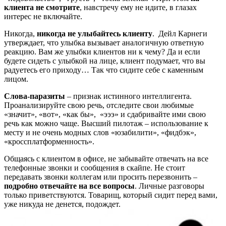
клиента не смотрите
, навстречу ему не идите, в глазах
интерес не включайте.
Никогда,
никогда не улыбайтесь клиенту
. Дейл Карнеги
утверждает, что улыбка вызывает аналогичную ответную
реакцию. Вам же улыбки клиентов ни к чему? Да и если
будете сидеть с улыбкой на лице, клиент подумает, что вы
радуетесь его приходу… Так что сидите себе с каменным
лицом.
Слова-паразиты
– признак истинного интеллигента.
Проанализируйте свою речь, отследите свои любимые
«значит», «вот», «как бы», «эээ» и сдабривайте ими свою
речь как можно чаще. Высший пилотаж – использование к
месту и не очень модных слов «юзабилити», «фидбэк»,
«кроссплатформенность».
Общаясь с клиентом в офисе, не забывайте отвечать на все
телефонные звонки и сообщения в скайпе. Не стоит
передавать звонки коллегам или просить перезвонить –
подробно отвечайте на все вопросы
. Личные разговоры
только приветствуются. Товарищ, который сидит перед вами,
уже никуда не денется, подождет.