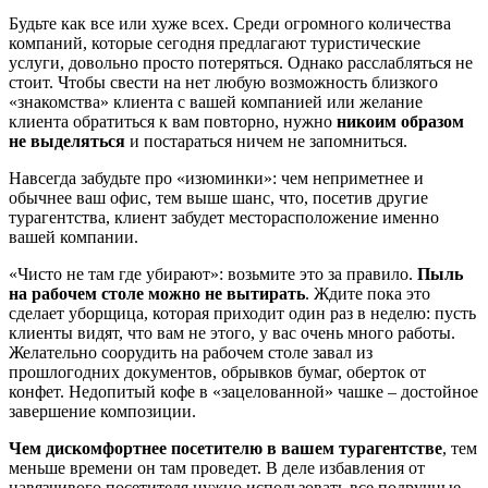
Будьте как все или хуже всех. Среди огромного количества
компаний, которые сегодня предлагают туристические
услуги, довольно просто потеряться. Однако расслабляться не
стоит. Чтобы свести на нет любую возможность близкого
«знакомства» клиента с вашей компанией или желание
клиента обратиться к вам повторно, нужно
никоим образом
не выделяться
и постараться ничем не запомниться.
Навсегда забудьте про «изюминки»: чем неприметнее и
обычнее ваш офис, тем выше шанс, что, посетив другие
турагентства, клиент забудет месторасположение именно
вашей компании.
«Чисто не там где убирают»: возьмите это за правило.
Пыль
на рабочем столе можно не вытирать
. Ждите пока это
сделает уборщица, которая приходит один раз в неделю: пусть
клиенты видят, что вам не этого, у вас очень много работы.
Желательно соорудить на рабочем столе завал из
прошлогодних документов, обрывков бумаг, оберток от
конфет. Недопитый кофе в «зацелованной» чашке – достойное
завершение композиции.
Чем дискомфортнее посетителю в вашем турагентстве
, тем
меньше времени он там проведет. В деле избавления от
навязчивого посетителя нужно использовать все подручные