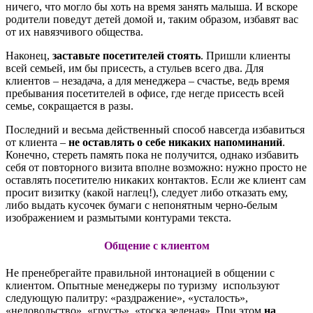
ничего, что могло бы хоть на время занять малыша. И вскоре
родители поведут детей домой и, таким образом, избавят вас
от их навязчивого общества.
Наконец,
заставьте посетителей стоять
. Пришли клиенты
всей семьей, им бы присесть, а стульев всего два. Для
клиентов – незадача, а для менеджера – счастье, ведь время
пребывания посетителей в офисе, где негде присесть всей
семье, сокращается в разы.
Последний и весьма действенный способ навсегда избавиться
от клиента –
не оставлять о себе никаких напоминаний
.
Конечно, стереть память пока не получится, однако избавить
себя от повторного визита вполне возможно: нужно просто не
оставлять посетителю никаких контактов. Если же клиент сам
просит визитку (какой наглец!), следует либо отказать ему,
либо выдать кусочек бумаги с непонятным черно-белым
изображением и размытыми контурами текста.
Общение с клиентом
Не пренебрегайте правильной интонацией в общении с
клиентом. Опытные менеджеры по туризму используют
следующую палитру: «раздражение», «усталость»,
«недовольство», «грусть», «тоска зеленая». При этом
на