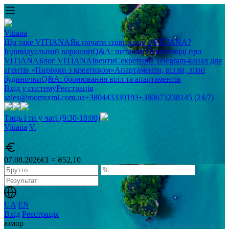
Vitiana
Що таке VITIANA
Як почати співпрацю з VITIANA?
Індивідуальний воркшоп
Q&A: питання та відповіді про
VITIANA
Блог VITIANA
Івенти
Секретний Telegram-канал для
агентів «Пиріжки з креативом»
Апартаменти, вілли, літні
будиночки
Q&A: бронювання вілл та апартаментів
Вхід у систему
Реєстрація
sales@roomsxml.com.ua
+380443339193
+380673238145 (24/7)
Тиць і ти у чаті (9:30-18:00)
Vitiana
V
.
07.08.2026
€1 = ₴52,10
UA
EN
Вхід
Реєстрація
юмор