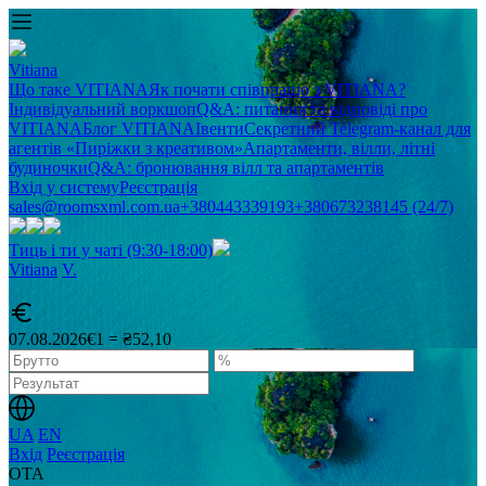
Vitiana
Що таке VITIANA
Як почати співпрацю з VITIANA?
Індивідуальний воркшоп
Q&A: питання та відповіді про
VITIANA
Блог VITIANA
Івенти
Секретний Telegram-канал для
агентів «Пиріжки з креативом»
Апартаменти, вілли, літні
будиночки
Q&A: бронювання вілл та апартаментів
Вхід у систему
Реєстрація
sales@roomsxml.com.ua
+380443339193
+380673238145 (24/7)
Тиць і ти у чаті (9:30-18:00)
Vitiana
V
.
07.08.2026
€1 = ₴52,10
UA
EN
Вхід
Реєстрація
OTA