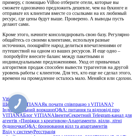
примеру, с помощью ViBoo отберите отели, которые вы
сможете однозначно предложить дешевле, чем на букинге и
отправьте их клиентам вместе со ссылками на их любимый
ресурс, где цены будут выше. Проверено. А выводы пусть
делают сами.
Кроме этого, начните консолидировать свою базу. Регулярно
общайтесь со своими клиентами, используя разные
источники, поощряйте народ делиться впечатлениями от
путешествий на одном из ваших ресурсов. И еще одно –
попробуйте внесите баланс между пакетными и
индивидуальными предложениями. Уход от привычных
алгоритмов продаж способен вывести турагентов на другой
уровень работы с клиентом. Для тех, кто еще не сделал этого,
времени на промедление осталось мало. Меняйся или сдохни.
Vitiana
Що таке VITIANA
Як почати співпрацю з VITIANA?
Індивідуальний воркшоп
Q&A: питання та відповіді про
VITIANA
Блог VITIANA
Івенти
Секретний Telegram-канал для
агентів «Пиріжки з креативом»
Апартаменти, вілли, літні
будиночки
Q&A: бронювання вілл та апартаментів
Вхід у систему
Реєстрація