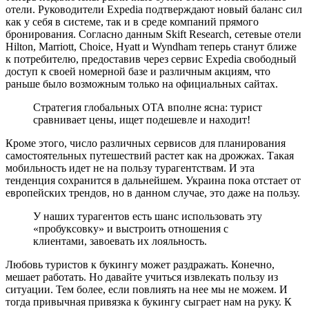
отели. Руководители Expedia подтверждают новый баланс сил
как у себя в системе, так и в среде компаний прямого
бронирования. Согласно данным Skift Research, сетевые отели
Hilton, Marriott, Choice, Hyatt и Wyndham теперь станут ближе
к потребителю, предоставив через сервис Expedia свободный
доступ к своей номерной базе и различным акциям, что
раньше было возможным только на официальных сайтах.
Стратегия глобальных ОТА вполне ясна: турист
сравнивает цены, ищет подешевле и находит!
Кроме этого, число различных сервисов для планирования
самостоятельных путешествий растет как на дрожжах. Такая
мобильность идет не на пользу турагентствам. И эта
тенденция сохранится в дальнейшем. Украина пока отстает от
европейских трендов, но в данном случае, это даже на пользу.
У наших турагентов есть шанс использовать эту
«пробуксовку» и выстроить отношения с
клиентами, завоевать их лояльность.
Любовь туристов к букингу может раздражать. Конечно,
мешает работать. Но давайте учиться извлекать пользу из
ситуации. Тем более, если повлиять на нее мы не можем. И
тогда привычная привязка к букингу сыграет нам на руку. К