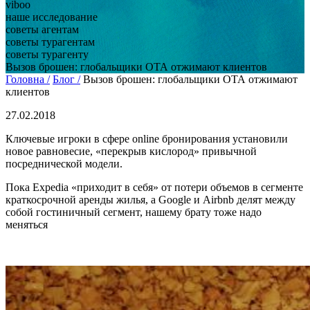
viboo
наше исследование
советы агентам
советы турагентам
советы турагенту
Вызов брошен: глобальщики ОТА отжимают клиентов
Головна /
Блог /
Вызов брошен: глобальщики ОТА отжимают
клиентов
27.02.2018
Ключевые игроки в сфере online бронирования установили
новое равновесие, «перекрыв кислород» привычной
посреднической модели.
Пока Expedia «приходит в себя» от потери объемов в сегменте
краткосрочной аренды жилья, а Google и Airbnb делят между
собой гостиничный сегмент, нашему брату тоже надо
меняться