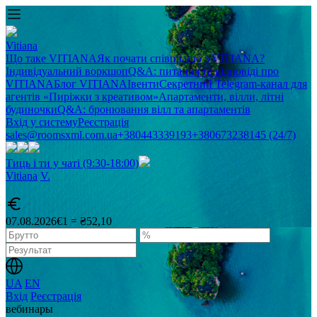
Vitiana
Що таке VITIANA
Як почати співпрацю з VITIANA?
Індивідуальний воркшоп
Q&A: питання та відповіді про
VITIANA
Блог VITIANA
Івенти
Секретний Telegram-канал для
агентів «Пиріжки з креативом»
Апартаменти, вілли, літні
будиночки
Q&A: бронювання вілл та апартаментів
Вхід у систему
Реєстрація
sales@roomsxml.com.ua
+380443339193
+380673238145 (24/7)
Тиць і ти у чаті (9:30-18:00)
Vitiana
V
.
07.08.2026
€1 = ₴52,10
UA
EN
Вхід
Реєстрація
вебинары