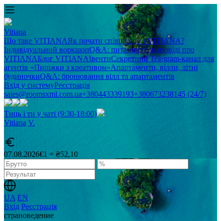
Vitiana
Що таке VITIANA
Як почати співпрацю з VITIANA?
Індивідуальний воркшоп
Q&A: питання та відповіді про
VITIANA
Блог VITIANA
Івенти
Секретний Telegram-канал для
агентів «Пиріжки з креативом»
Апартаменти, вілли, літні
будиночки
Q&A: бронювання вілл та апартаментів
Вхід у систему
Реєстрація
sales@roomsxml.com.ua
+380443339193
+380673238145 (24/7)
Тиць і ти у чаті (9:30-18:00)
Vitiana
V
.
07.08.2026
€1 = ₴52,10
UA
EN
Вхід
Реєстрація
cтрановедение