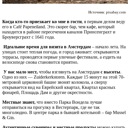
Источник: pixabay.com
Когда кто-то приезжает ко мне в гости
, я первым делом веду
его в Café Papeneiland. Это скорее бар, чем кафе, который
находится в районе пересечения каналов Принсенграхт и
Броуверсграхт с 1641 года.
Идеальное время для визита в Амстердам
– начало лета. На
улицах стоит теплая погода, и город оживает: открываются
террасы, проводятся первые уличные фестивали, а ездить на
велосипеде снова становится приятно.
У нас мало мест,
чтобы взглянуть на Амстердам
с высоты
.
Одно из них — Zuiderkerkstoren. Каждые 15 минут на этой 70-
метровой церковной башне звонят колокола, а сверху
открывается вид на Еврейский квартал, Квартал красных
фонарей, Площадь Дам и другие окрестности.
Местные знают,
что вместо Парка Вондела лучше
отправиться на прогулку в Вестерпарк, где не так
многолюдно. В центре парка в бывшей котельной – бар Mussel
& Gin.
Аутентичные сувениры и местные продукты
можно купить