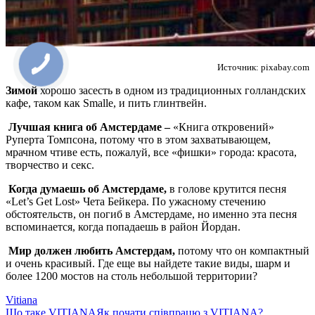
Источник: pixabay.com
Зимой
хорошо засесть в одном из традиционных голландских
кафе, таком как Smalle, и пить глинтвейн.
Лучшая книга об Амстердаме –
«Книга откровений»
Руперта Томпсона, потому что в этом захватывающем,
мрачном чтиве есть, пожалуй, все «фишки» города: красота,
творчество и секс.
Когда думаешь об Амстердаме,
в голове крутится песня
«Let’s Get Lost» Чета Бейкера. По ужасному стечению
обстоятельств, он погиб в Амстердаме, но именно эта песня
вспоминается, когда попадаешь в район Йордан.
Мир должен любить Амстердам,
потому что он компактный
и очень красивый. Где еще вы найдете такие виды, шарм и
более 1200 мостов на столь небольшой территории?
Vitiana
Що таке VITIANA
Як почати співпрацю з VITIANA?