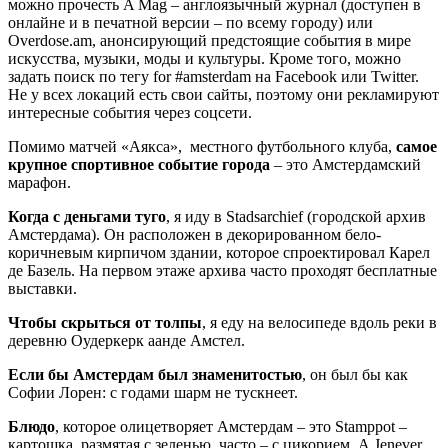
можно прочесть A Mag – англоязычный журнал (доступен в
онлайне и в печатной версии – по всему городу) или
Overdose.am, анонсирующий предстоящие события в мире
искусства, музыки, моды и культуры. Кроме того, можно
задать поиск по тегу for #amsterdam на Facebook или Twitter.
Не у всех локаций есть свои сайты, поэтому они рекламируют
интересные события через соцсети.
Помимо матчей «Аякса», местного футбольного клуба,
самое
крупное спортивное событие города
– это Амстердамский
марафон.
Когда с деньгами туго
, я иду в Stadsarchief (городской архив
Амстердама). Он расположен в декорированном бело-
коричневым кирпичом здании, которое спроектировал Карел
де Базель. На первом этаже архива часто проходят бесплатные
выставки.
Чтобы скрыться от толпы
, я еду на велосипеде вдоль реки в
деревню Оудеркерк аанде Амстел.
Если бы Амстердам был знаменитостью
, он был бы как
Софии Лорен: с годами шарм не тускнеет.
Блюдо
, которое олицетворяет Амстердам – это Stamppot –
картошка, размятая с зеленью, часто – с цикорием. А Jenever