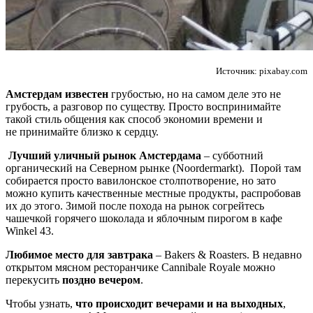
Источник: pixabay.com
Амстердам известен
грубостью, но на самом деле это не
грубость, а разговор по существу. Просто воспринимайте
такой стиль общения как способ экономии времени и
не принимайте близко к сердцу.
Лучший уличный рынок Амстердама
– субботний
органический на Северном рынке (Noordermarkt). Порой там
собирается просто вавилонское столпотворение, но зато
можно купить качественные местные продукты, распробовав
их до этого. Зимой после похода на рынок согрейтесь
чашечкой горячего шоколада и яблочным пирогом в кафе
Winkel 43.
Любимое место для завтрака
– Bakers & Roasters. В недавно
открытом мясном ресторанчике Cannibale Royale можно
перекусить
поздно вечером
.
Чтобы узнать,
что
происходит вечерами и на выходных
,