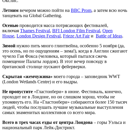
Окслис.
Летним
вечером можно пойти на
BBC Prom
, а затем всю ночь
танцевать на Global Gathering.
Осенью
проводится масса потрясающих фестивалей,
включая
Thames Festival
,
BFI London Film Festival
,
Open
House
,
London Design Festival
,
Frieze Art Fair
и
Battle of Ideas
.
Зимой
нужно пить много глинтвейна, особенно 5 ноября (да,
это осень, но по ощущениям – зима!), когда в Англии сжигают
чучело Гая Фокса (человека, который пытался сжечь
помещение Палаты лордов). В этот вечер повсюду в
британской столице пускают фейерверки.
Скрытая «жемчужина»
моего города – заповедник WWT
(London Wetlands Centre) и его выдры.
Не пропустите
«Гластонбери» в июне. Фестиваль, конечно,
проходит не в Лондоне, но он слишком хорош, чтобы не
упомянуть его. На «Гластонбери» собираются более 150 тысяч
людей, чтобы послушать лучшие музыкальные выступления
самых знаменитых коллективов со всего мира.
Всего в трех часах езды от центра Лондона
– горы Уэльса и
национальный парк Лейк-Дистрикт.