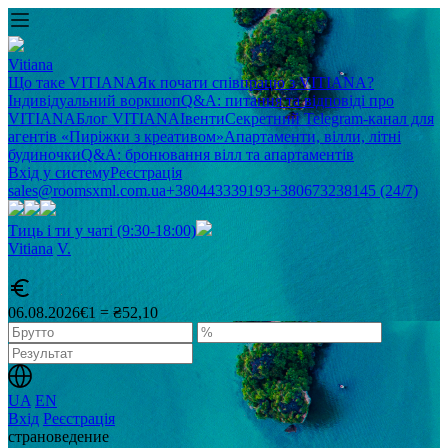
Vitiana
Що таке VITIANA
Як почати співпрацю з VITIANA?
Індивідуальний воркшоп
Q&A: питання та відповіді про
VITIANA
Блог VITIANA
Івенти
Секретний Telegram-канал для
агентів «Пиріжки з креативом»
Апартаменти, вілли, літні
будиночки
Q&A: бронювання вілл та апартаментів
Вхід у систему
Реєстрація
sales@roomsxml.com.ua
+380443339193
+380673238145 (24/7)
Тиць і ти у чаті (9:30-18:00)
Vitiana
V
.
06.08.2026
€1 = ₴52,10
UA
EN
Вхід
Реєстрація
cтрановедение