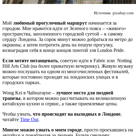
Источник: pixabay.com
Мой
любимый прогулочный маршрут
начинается за
городом. Мне нравится идти от Зеленого пояса – «живого»
пространства, заполненного городской суетой – к самому
сердцу Лондона. За сорок минут можно добраться на метро до
окраины, а затем потратить день на пешую прогулку,
вознаградив себя в конце концов пинтой эля London Pride.
Если хотите потанцевать
, советую идти в Fabric или Notting
Hill Arts Club (на более приватную вечеринку). Живую музыку
можно послушать на одном из многочисленных фестивалей,
которые постоянно проходят на лондонских улицах и в
городских парках.
Wong Kei в Чайнатауне –
лучшее место для поздней
трапезы
, в котором можно рассчитывать на великолепную
китайскую кухню и сервис, а также приемлемые цены.
Чтобы узнать,
что происходит на выходных в Лондоне
,
читайте
Time Out
.
Многое можно узнать о моем городе
, просто проехавшись на
автобусе и понаблюдав за людьми. Будьте смелыми: