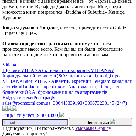
писали, начиная с давних времен и все – от Чарльза Диккенса
до Вирджинии Вульф, до Джона Ланчестера. Мне, среди
множества книг, понравился «Buddha of Suburbia» Ханифа
Курейши.
Когда я думаю о Лондоне
, в голову приходит песня Goldie
«Inner City Life».
О моем городе стоит рассказать
, потому что в нем
происходит масса всего. Кем бы вы ни были, обязательно
найдете в Лондоне то, что понравится именно вам.
Vitiana
Що таке VITIANA
Як почати співпрацю з VITIANA?
Індивідуальний воркшоп
Q&A: питання та відповіді про
VITIANA
Блог VITIANA
Івенти
Секретний Telegram-канал для
агентів «Пиріжки з креативом»
Апартаменти, вілли, літні
будиночки
Q&A: бронювання вілл та апартаментів
Вхід у систему
Реєстрація
sales@roomsxml.com.ua
+380443339193
+380673238145 (24/7)
Тиць і ти у чаті (9:30-18:00)
Підписатися
Підписуючись, Ви погоджуєтесь з
Умовами Сервісу
Дякуємо за підписку!