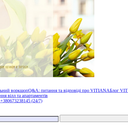
льний воркшоп
Q&A: питання та відповіді про VITIANA
Блог VI
ня вілл та апартаментів
3
+380673238145 (24/7)