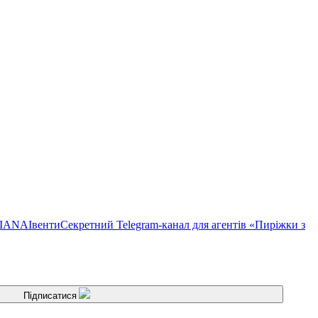
TIANA
Івенти
Секретний Telegram-канал для агентів «Пиріжки з
Підписатися