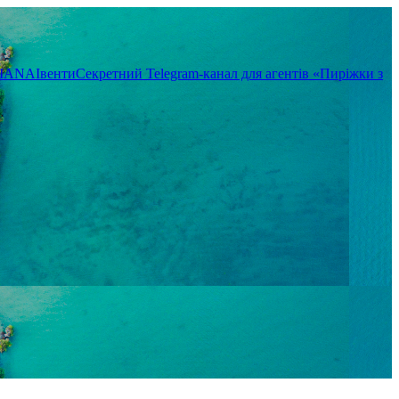
TIANA
Івенти
Секретний Telegram-канал для агентів «Пиріжки з