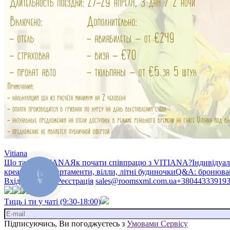
Vitiana
Що таке VITIANA
Як почати співпрацю з VITIANA?
Індивідуа
креативом»
Апартаменти, вілли, літні будиночки
Q&A: бронюван
Вхід у систему
Реєстрація
sales@roomsxml.com.ua
+38044333919
Тиць і ти у чаті (9:30-18:00)
Підписуючись, Ви погоджуєтесь з
Умовами Сервісу