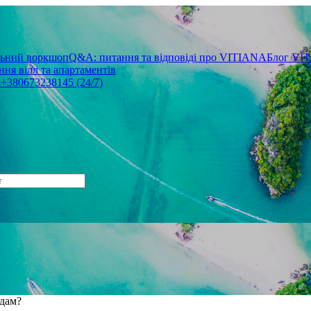
льний воркшоп
Q&A: питання та відповіді про VITIANA
Блог VI
ня вілл та апартаментів
3
+380673238145 (24/7)
рдам?