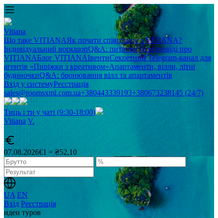
Vitiana
Що таке VITIANA
Як почати співпрацю з VITIANA?
Індивідуальний воркшоп
Q&A: питання та відповіді про
VITIANA
Блог VITIANA
Івенти
Секретний Telegram-канал для
агентів «Пиріжки з креативом»
Апартаменти, вілли, літні
будиночки
Q&A: бронювання вілл та апартаментів
Вхід у систему
Реєстрація
sales@roomsxml.com.ua
+380443339193
+380673238145 (24/7)
Тиць і ти у чаті (9:30-18:00)
Vitiana
V
.
07.08.2026
€1 = ₴52,10
UA
EN
Вхід
Реєстрація
идеи туров