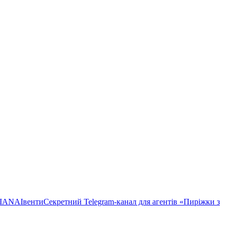
TIANA
Івенти
Секретний Telegram-канал для агентів «Пиріжки з