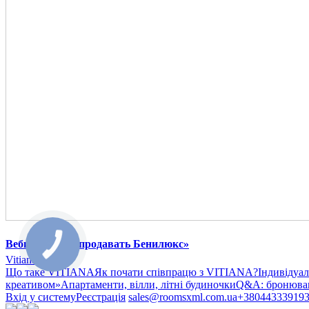
Вебинар «Как продавать Бенилюкс»
Vitiana
Що таке VITIANA
Як почати співпрацю з VITIANA?
Індивідуа
креативом»
Апартаменти, вілли, літні будиночки
Q&A: бронюван
Вхід у систему
Реєстрація
sales@roomsxml.com.ua
+38044333919