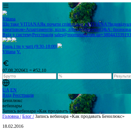
Vitiana
Що таке VITIANA
Як почати співпрацю з VITIANA?
Індивідуа
креативом»
Апартаменти, вілли, літні будиночки
Q&A: бронюван
Вхід у систему
Реєстрація
sales@roomsxml.com.ua
+38044333919
Тиць і ти у чаті (9:30-18:00)
Vitiana
V
.
07.08.2026
€1 = ₴52,10
UA
EN
Вхід
Реєстрація
Бенилюкс
вебинары
Запись вебинара «Как продавать Бенилюкс»
Головна /
Блог /
Запись вебинара «Как продавать Бенилюкс»
18.02.2016