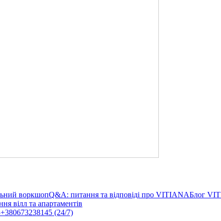
льний воркшоп
Q&A: питання та відповіді про VITIANA
Блог VI
ня вілл та апартаментів
3
+380673238145 (24/7)