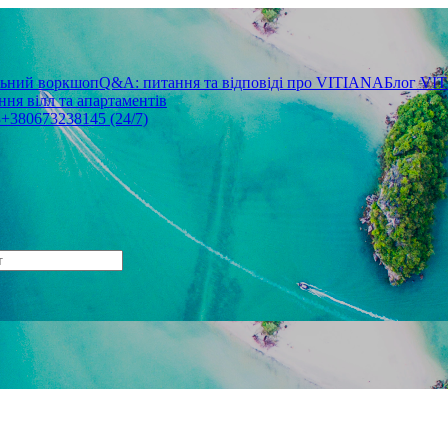
льний воркшоп
Q&A: питання та відповіді про VITIANA
Блог VI
ня вілл та апартаментів
3
+380673238145 (24/7)