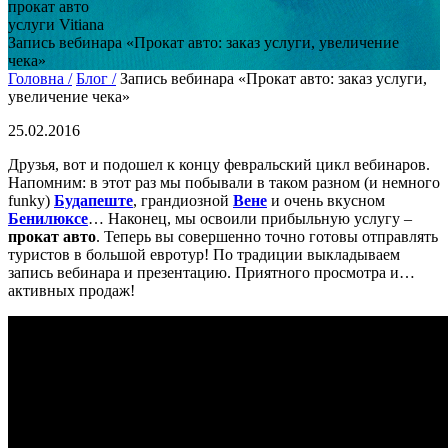
прокат авто
услуги Vitiana
Запись вебинара «Прокат авто: заказ услуги, увеличение
чека»
Головна /
Блог /
Запись вебинара «Прокат авто: заказ услуги,
увеличение чека»
25.02.2016
Друзья, вот и подошел к концу февральский цикл вебинаров.
Напомним: в этот раз мы побывали в таком разном (и немного
funky)
Будапеште
, грандиозной
Вене
и очень вкусном
Бенилюксе
… Наконец, мы освоили прибыльную услугу –
прокат авто
. Теперь вы совершенно точно готовы отправлять
туристов в большой евротур! По традиции выкладываем
запись вебинара и презентацию. Приятного просмотра и…
активных продаж!