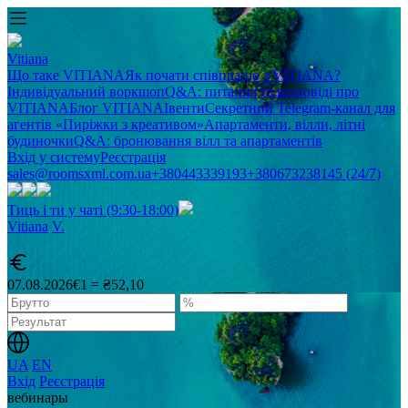
Vitiana
Що таке VITIANA
Як почати співпрацю з VITIANA?
Індивідуальний воркшоп
Q&A: питання та відповіді про
VITIANA
Блог VITIANA
Івенти
Секретний Telegram-канал для
агентів «Пиріжки з креативом»
Апартаменти, вілли, літні
будиночки
Q&A: бронювання вілл та апартаментів
Вхід у систему
Реєстрація
sales@roomsxml.com.ua
+380443339193
+380673238145 (24/7)
Тиць і ти у чаті (9:30-18:00)
Vitiana
V
.
07.08.2026
€1 = ₴52,10
UA
EN
Вхід
Реєстрація
вебинары