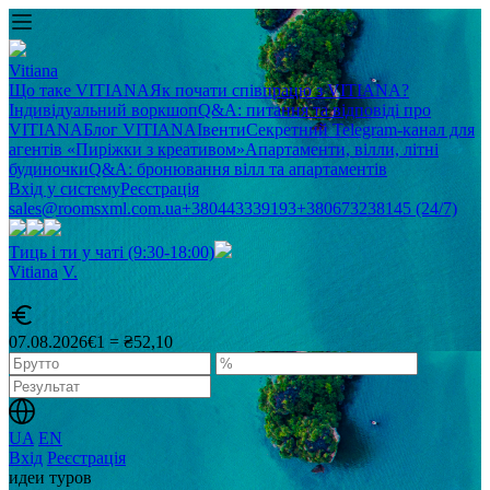
Vitiana
Що таке VITIANA
Як почати співпрацю з VITIANA?
Індивідуальний воркшоп
Q&A: питання та відповіді про
VITIANA
Блог VITIANA
Івенти
Секретний Telegram-канал для
агентів «Пиріжки з креативом»
Апартаменти, вілли, літні
будиночки
Q&A: бронювання вілл та апартаментів
Вхід у систему
Реєстрація
sales@roomsxml.com.ua
+380443339193
+380673238145 (24/7)
Тиць і ти у чаті (9:30-18:00)
Vitiana
V
.
07.08.2026
€1 = ₴52,10
UA
EN
Вхід
Реєстрація
идеи туров