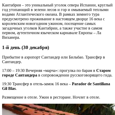
Кантабрия – это уникальный уголок севера Испании, круглый
год утопающий в зелени лесов и гор и омываемый теплыми
водами Атлантического океана. В рамках зимнего тура
предусмотрено проживание в настоящем дворце 16 века с
королевским новогодним ужином, посещение самых
загадочных уголков Кантабрии, а также участие в самом
первом, аутентичном языческом карнавале Европы – Ла
Виханера.
1-й день (30 декабря)
Прибытие в аэропорт Сантандер или Бильбао. Трансфер в
Сантандер.
17:00 – 19:30 Вечерняя «марча»: прогулка по барам в
Старом
городе
Сантандера
в сопровождении русскоговорящего гида.
19:30 Трансфер в отель-замок 16 века –
Parador de Santillana
Gil Blas
.
Размещение в отеле. Ужин в ресторане. Ночлег в отеле.