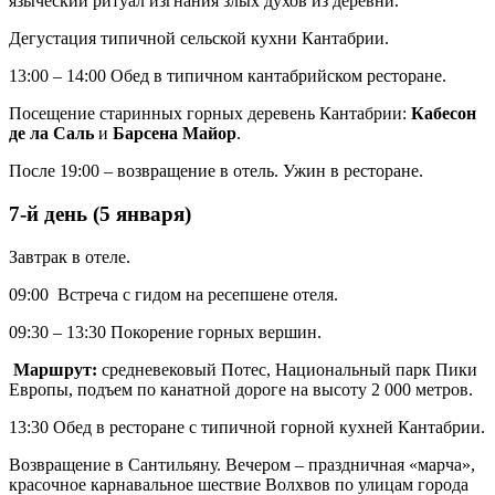
языческий ритуал изгнания злых духов из деревни.
Дегустация типичной сельской кухни Кантабрии.
13:00 – 14:00 Обед в типичном кантабрийском ресторане.
Посещение старинных горных деревень Кантабрии:
Кабесон
де ла Саль
и
Барсена Майор
.
После 19:00 – возвращение в отель. Ужин в ресторане.
7-й день (5 января)
Завтрак в отеле.
09:00 Встреча с гидом на ресепшене отеля.
09:30 – 13:30 Покорение горных вершин.
Маршрут:
средневековый Потес, Национальный парк Пики
Европы, подъем по канатной дороге на высоту 2 000 метров.
13:30 Обед в ресторане с типичной горной кухней Кантабрии.
Возвращение в Сантильяну. Вечером – праздничная «марча»,
красочное карнавальное шествие Волхвов по улицам города