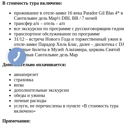
В стоимость тура включено:
проживание в отеле-замке 16 века Parador Gil Blas 4* в
Сантильяне дель Мар½ DBL BB / 7 ночей
трансфер а/п – отель – а/п
все экскурсии по программе с русскоговорящим гидом
транспортное обслуживание по программе
31/12 – встреча Нового Года и торжественный ужин в
отеле-замке Парадор Хиль Блас, далее – дискотека с DJ
входные билеты в Музей Альтамира, церковь Святой
Юлианыв Сантильяне дель Мар
Дополнительно оплачивается:
авиаперелет
страховка
визы
дополнительные экскурсии
обеды и ужины
личные расходы
услуги, не перечислены в пункте «В стоимость тура
включено»
Примечания: