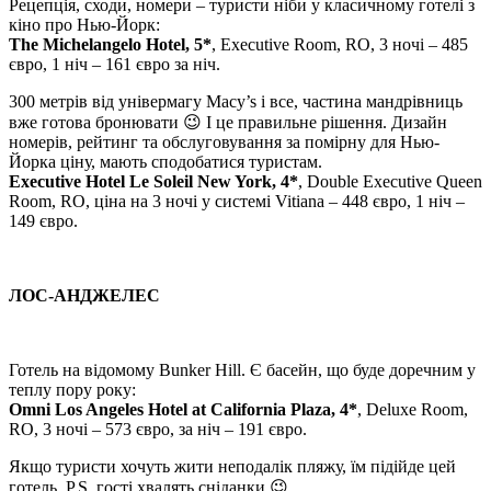
Рецепція, сходи, номери – туристи ніби у класичному готелі з
кіно про Нью-Йорк:
The Michelangelo Hotel, 5*
, Executive Room, RO, 3 ночі – 485
євро, 1 ніч – 161 євро за ніч.
300 метрів від універмагу Macy’s і все, частина мандрівниць
вже готова бронювати 😉 І це правильне рішення. Дизайн
номерів, рейтинг та обслуговування за помірну для Нью-
Йорка ціну, мають сподобатися туристам.
Executive Hotel Le Soleil New York, 4*
, Double Executive Queen
Room, RO, ціна на 3 ночі у системі Vitiana – 448 євро, 1 ніч –
149 євро.
ЛОС-АНДЖЕЛЕС
Готель на відомому Bunker Hill. Є басейн, що буде доречним у
теплу пору року:
Omni Los Angeles Hotel at California Plaza, 4*
, Deluxe Room,
RO, 3 ночі – 573 євро, за ніч – 191 євро.
Якщо туристи хочуть жити неподалік пляжу, їм підійде цей
готель. P.S. гості хвалять сніданки 😉