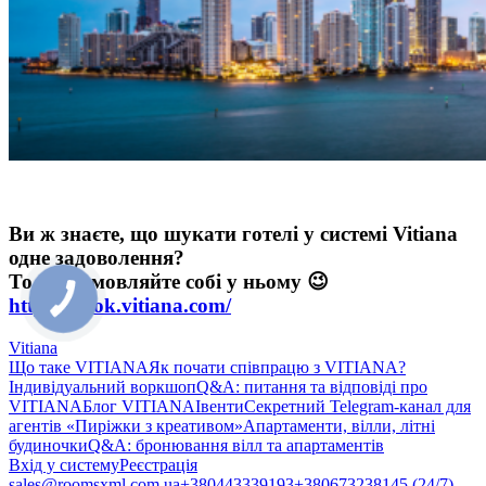
Ви ж знаєте, що шукати готелі у системі Vitiana
одне задоволення?
То не відмовляйте собі у ньому 😉
https://book.vitiana.com/
Vitiana
Що таке VITIANA
Як почати співпрацю з VITIANA?
Індивідуальний воркшоп
Q&A: питання та відповіді про
VITIANA
Блог VITIANA
Івенти
Секретний Telegram-канал для
агентів «Пиріжки з креативом»
Апартаменти, вілли, літні
будиночки
Q&A: бронювання вілл та апартаментів
Вхід у систему
Реєстрація
sales@roomsxml.com.ua
+380443339193
+380673238145 (24/7)