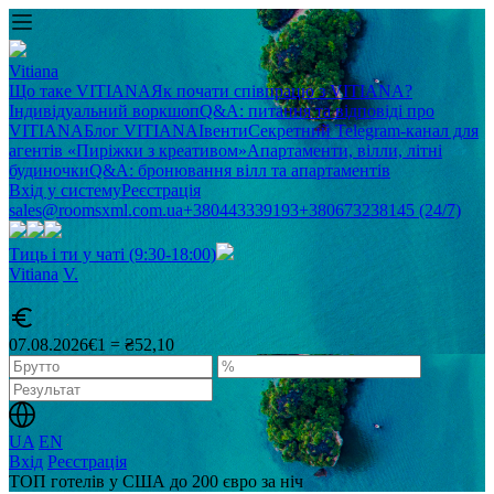
Vitiana
Що таке VITIANA
Як почати співпрацю з VITIANA?
Індивідуальний воркшоп
Q&A: питання та відповіді про
VITIANA
Блог VITIANA
Івенти
Секретний Telegram-канал для
агентів «Пиріжки з креативом»
Апартаменти, вілли, літні
будиночки
Q&A: бронювання вілл та апартаментів
Вхід у систему
Реєстрація
sales@roomsxml.com.ua
+380443339193
+380673238145 (24/7)
Тиць і ти у чаті (9:30-18:00)
Vitiana
V
.
07.08.2026
€1 = ₴52,10
UA
EN
Вхід
Реєстрація
ТОП готелів у США до 200 євро за ніч