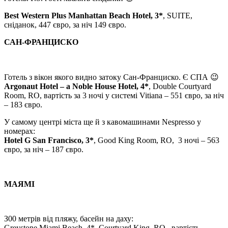
Best Western Plus Manhattan Beach Hotel, 3*
, SUITE,
сніданок, 447 євро, за ніч 149 євро.
САН-ФРАНЦИСКО
Готель з вікон якого видно затоку Сан-Франциско. Є СПА 😉
Argonaut Hotel – a Noble House Hotel, 4*
, Double Courtyard
Room, RO, вартість за 3 ночі у системі Vitiana – 551 євро, за ніч
– 183 євро.
У самому центрі міста ще й з кавомашинами Nespresso у
номерах:
Hotel G San Francisco, 3*
, Good King Room, RO, 3 ночі – 563
євро, за ніч – 187 євро.
МАЯМІ
З00 метрів від пляжу, басейн на даху:
Greystone Miami Beach, 4*, Courtyard King, RO, вартість